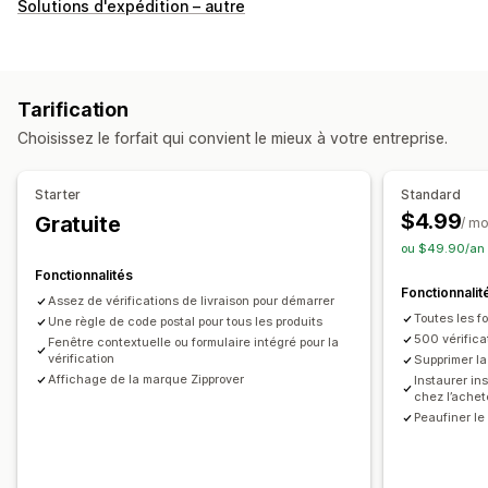
Options de livraison
Solutions d'expédition – autre
Validation de l’adresse
Options de retrait
Multi-sites
Tarification
Choisissez le forfait qui convient le mieux à votre entreprise.
Starter
Standard
$4.99
Gratuite
/ mo
ou $49.90/an 
Fonctionnalités
Fonctionnalit
Assez de vérifications de livraison pour démarrer
Toutes les fo
Une règle de code postal pour tous les produits
500 vérifica
Fenêtre contextuelle ou formulaire intégré pour la
vérification
Supprimer la
Affichage de la marque Zipprover
Instaurer i
chez l’achet
Peaufiner l