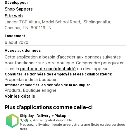
Développeur
Shop Sappers
Site web
Lancor TCP Altura, Model School Road,, Sholinganallur,
Chennai, TN, 600119, IN
Lancement
6 août 2020
Accès aux données
Cette application a besoin d’accéder aux données suivantes
pour fonctionner sur votre boutique. Comprendre pourquoi en
lisant la
politique de confidentialité
du développeur.
Consulter les données des employés et des collaborateurs:
Propriétaire de la boutique
Afficher et modifier les données de la boutique:
Produits, Boutique en ligne
Voir les détails
Plus d’applications comme celle-ci
Shipday : Delivery + Pickup
étoile(s) sur 5
3,5
(7)
•
Forfait gratuit disponible
7 avis au total
Proposez la livraison locale avec votre propre flotte ou des services
tiers