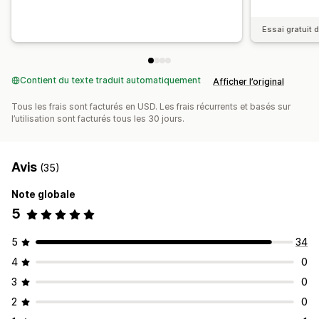
Essai gratuit d
Contient du texte traduit automatiquement
Afficher l’original
Tous les frais sont facturés en USD. Les frais récurrents et basés sur
l’utilisation sont facturés tous les 30 jours.
Avis
(35)
Note globale
5
5
34
4
0
3
0
2
0