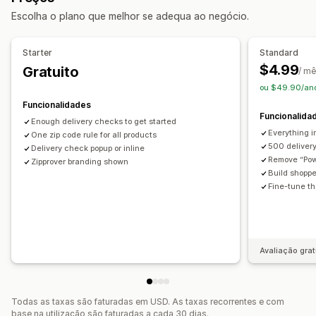
Escolha o plano que melhor se adequa ao negócio.
Starter
Standard
$4.99
Gratuito
/ m
ou $49.90/ano
Funcionalidades
Funcionalida
Enough delivery checks to get started
Everything i
One zip code rule for all products
500 deliver
Delivery check popup or inline
Remove “Pow
Zipprover branding shown
Build shoppe
Fine-tune t
Avaliação grat
Todas as taxas são faturadas em USD. As taxas recorrentes e com
base na utilização são faturadas a cada 30 dias.