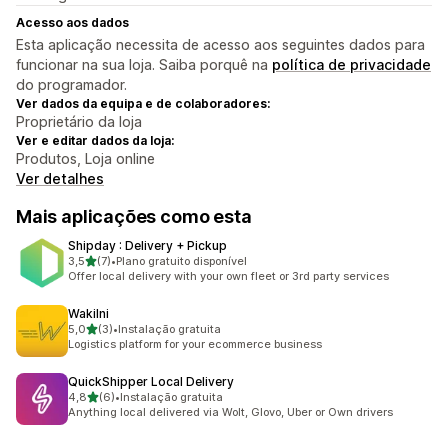
Acesso aos dados
Esta aplicação necessita de acesso aos seguintes dados para
funcionar na sua loja. Saiba porquê na
política de privacidade
do programador.
Ver dados da equipa e de colaboradores:
Proprietário da loja
Ver e editar dados da loja:
Produtos, Loja online
Ver detalhes
Mais aplicações como esta
Shipday : Delivery + Pickup
de 5 estrelas
3,5
(7)
•
Plano gratuito disponível
7 total de avaliações
Offer local delivery with your own fleet or 3rd party services
Wakilni
de 5 estrelas
5,0
(3)
•
Instalação gratuita
3 total de avaliações
Logistics platform for your ecommerce business
QuickShipper Local Delivery
de 5 estrelas
4,8
(6)
•
Instalação gratuita
6 total de avaliações
Anything local delivered via Wolt, Glovo, Uber or Own drivers