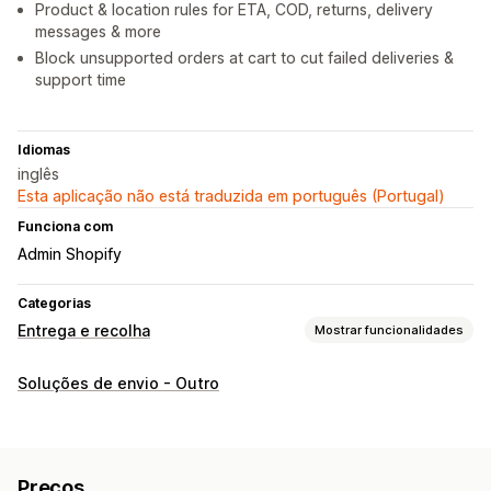
Product & location rules for ETA, COD, returns, delivery
messages & more
Block unsupported orders at cart to cut failed deliveries &
support time
Idiomas
inglês
Esta aplicação não está traduzida em português (Portugal)
Funciona com
Admin Shopify
Categorias
Entrega e recolha
Mostrar funcionalidades
Opções de entrega
Soluções de envio - Outro
Validação de endereços
Opções de recolha
Vários locais
Preços