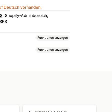
auf Deutsch vorhanden.
OS
Shopify-Adminbereich
SPS
Funktionen anzeigen
Funktionen anzeigen
ert
Entfernungsbasiert
chtsbasiert
PLZ/Postleitzahl
hl
Dynamische Tarife
ehrere Versandquellen
e
Mehrere Standorte
ng
um
Lieferzeit
Planung
rung
Mehrere Währungen
ndorte
Vorbereitungszeiten
gen
Planung
Zeitfenster