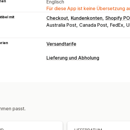
hen
Englisch
Für diese App ist keine Übersetzung 
ibel mit
Checkout
Kundenkonten
Shopify P
Australia Post
Canada Post
FedEx
U
orien
Versandtarife
Tarifberechnung
Lieferung und Abholung
Pauschale
Versanddienstleister-basi
Zustellungsoptionen
Produktbasiert
Mengenbasiert
Gewi
Sperrdaten
Deadlines
Datumsauswa
Kombinierte Tarife
Mehrere Zonen
M
Bestellbeschränkungen
Mindestwert
Anpassung
Vorbereitungszeiten
Adressvalidieru
PO-Box-Einschränkungen
Lieferdat
Abholoptionen
hmen passt.
Bestellbeschränkungen
Geolokalisie
Kontaktlos
Im Geschäft
Mehrere Sta
Datumsauswahl
Bestellbeschränkun