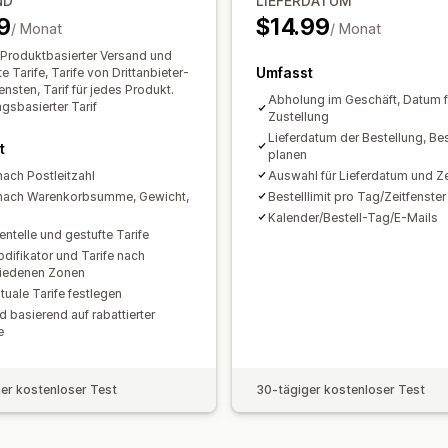
ND
LIEFERDATUM
Tracking in Echtzeit
9
$14.99
/ Monat
/ Monat
E-Mail-Benachrichtigungen
Produktbasierter Versand und
Umfasst
 Tarife, Tarife von Drittanbieter-
ensten, Tarif für jedes Produkt.
Abholung im Geschäft, Datum f
gsbasierter Tarif
Zustellung
Lieferdatum der Bestellung, Be
t
planen
nach Postleitzahl
Auswahl für Lieferdatum und Ze
 nach Warenkorbsumme, Gewicht,
Bestelllimit pro Tag/Zeitfenster
Kalender/Bestell-Tag/E-Mails
entelle und gestufte Tarife
odifikator und Tarife nach
iedenen Zonen
tuale Tarife festlegen
d basierend auf rabattierter
e
er kostenloser Test
30-tägiger kostenloser Test