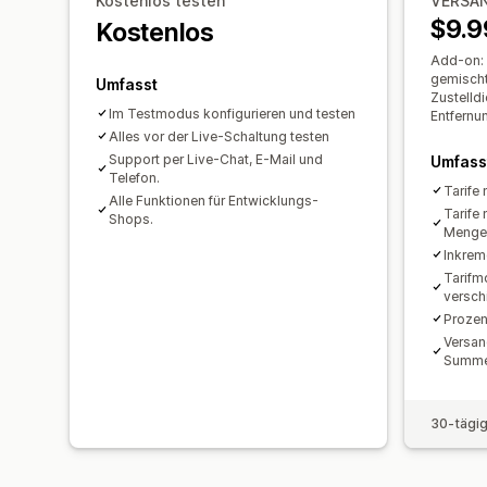
Kostenlos testen
VERSA
$9.9
Kostenlos
Add-on: 
gemischte
Umfasst
Zustelldi
Im Testmodus konfigurieren und testen
Entfernun
Alles vor der Live-Schaltung testen
Support per Live-Chat, E-Mail und
Umfass
Telefon.
Tarife 
Alle Funktionen für Entwicklungs-
Tarife
Shops.
Menge
Inkrem
Tarifm
versch
Prozen
Versan
Summ
30-tägig