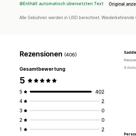
Enthält automatisch übersetzten Text
Original anz
Alle Gebühren werden in USD berechnet. Wiederkehrende 
Rezensionen
Saddl
(406)
Neuse
4 mona
Gesamtbewertung
5
5
402
4
2
3
0
2
0
1
2
Perso