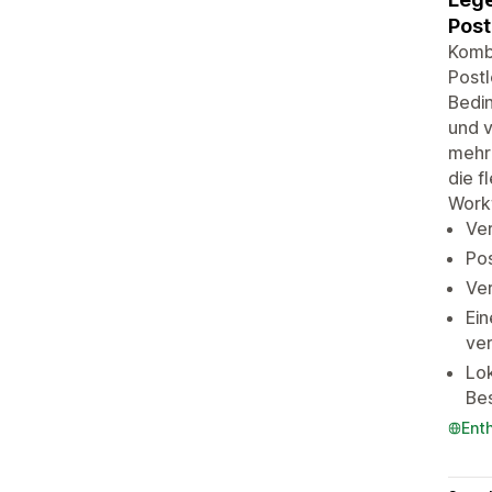
Post
Kombi
Postl
Bedin
und v
mehre
die f
Work
Ver
Pos
Ver
Ei
ve
Lok
Bes
Ent