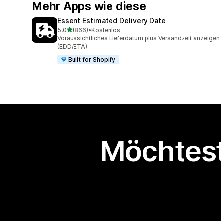
Mehr Apps wie diese
Essent Estimated Delivery Date
von 5 Sternen
5,0
(866)
•
Kostenlos
866 Rezensionen insgesamt
Voraussichtliches Lieferdatum plus Versandzeit anzeigen
(EDD/ETA)
Built for Shopify
Möchtest