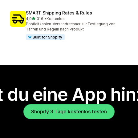
SMART Shipping Rates & Rules
von 5 Sternen
4,9
(316)
•
Kostenlos
316 Rezensionen insgesamt
Postleitzahlen-Versandrechner zur Festlegung von
Tarifen und Regeln nach Produkt
Built for Shopify
 du eine App hi
Shopify 3 Tage kostenlos testen