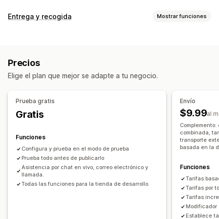
Cálculo de tasas
Entrega y recogida
Mostrar funciones
Tarifa fija
Basado en la empresa de transportes
Opciones de entrega
Basado en la distancia
Basado en el producto
Fechas bloqueadas
Tiempos límite
Selector de fecha
Basado en la cantidad
Basado en el peso
Código postal
Precios
Tarifas dinámicas
Límites de pedido
Valores mínimos
Mezcla de tasas
Múltiples zonas
Múltiples orígenes
Elige el plan que mejor se adapte a tu negocio.
Múltiples sucursales
Tiempos de preparación
Personalización
Validación de direcciones
Restricciones de apartados de correos
Fecha de entrega
Prueba gratis
Envío
Opciones de recogida
Tiempo de entrega
Cronogramas
Límites de pedido
$9.99
Gratis
al 
Frente a la tienda
Tienda física
Múltiples sucursales
Geolocalización
Múltiples monedas
Complemento: e
Tiempos de preparación
Selector de fecha
combinada, tar
Funciones
transporte exte
Límites de pedido
Cronogramas
Franjas horarias
basada en la d
Configura y prueba en el modo de prueba
Prueba todo antes de publicarlo
Seguimiento en tiempo real
Funciones
Asistencia por chat en vivo, correo electrónico y
llamada.
Notificaciones de correo electrónico
Tarifas basa
Todas las funciones para la tienda de desarrollo.
Tarifas por t
Tarifas inc
Modificador 
Establece ta