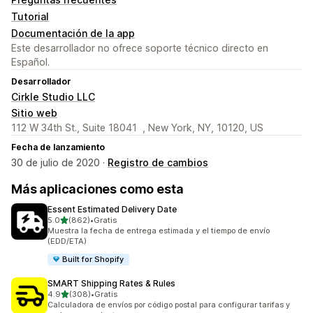
Tutorial
Documentación de la app
Este desarrollador no ofrece soporte técnico directo en
Español.
Desarrollador
Cirkle Studio LLC
Sitio web
112 W 34th St., Suite 18041 , New York, NY, 10120, US
Fecha de lanzamiento
30 de julio de 2020 ·
Registro de cambios
Más aplicaciones como esta
Essent Estimated Delivery Date
de 5 estrellas
5.0
(862)
•
Gratis
862 reseñas en total
Muestra la fecha de entrega estimada y el tiempo de envío
(EDD/ETA)
Built for Shopify
SMART Shipping Rates & Rules
de 5 estrellas
4.9
(308)
•
Gratis
308 reseñas en total
Calculadora de envíos por código postal para configurar tarifas y