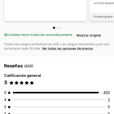
Envío basado
Prueba gratis 
Contiene texto traducido automáticamente
Mostrar original
Todos los cargos se facturan en USD. Los cargos recurrentes y por uso
se facturan cada 30 días.
Ver todas las opciones de precios
Reseñas
(406)
Calificación general
5
5
402
4
2
3
0
2
0