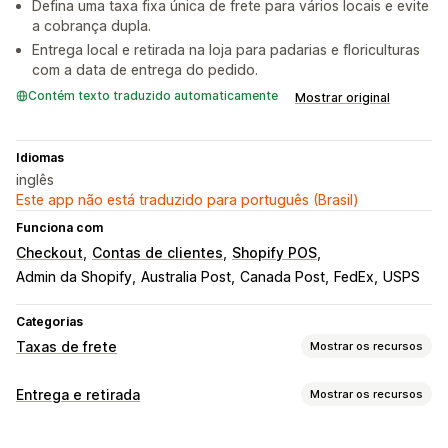
Defina uma taxa fixa única de frete para vários locais e evite
a cobrança dupla.
Entrega local e retirada na loja para padarias e floriculturas
com a data de entrega do pedido.
Contém texto traduzido automaticamente
Mostrar original
Idiomas
inglês
Este app não está traduzido para português (Brasil)
Funciona com
Checkout
Contas de clientes
Shopify POS
Admin da Shopify
Australia Post
Canada Post
FedEx
USPS
Categorias
Taxas de frete
Mostrar os recursos
Cálculo de taxa
Entrega e retirada
Mostrar os recursos
Taxa fixa
Por transportadora
Por distância
Por produto
Opções de entrega
Por quantidade
Por peso
CEP/código postal