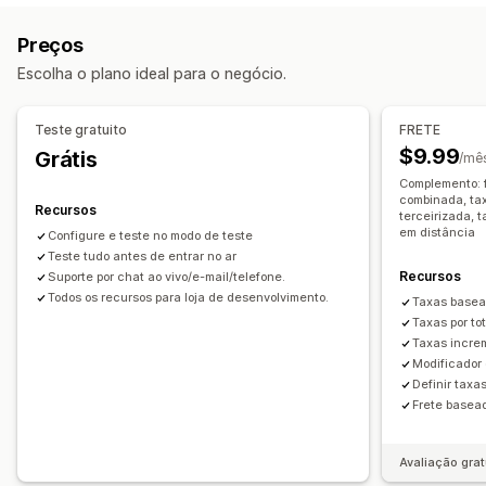
Bloquear datas
Combinação de taxas
De várias zonas
De várias origens
Preços
Horários limite da compra para envio no prazo
Personalização
Escolha o plano ideal para o negócio.
Seletor de datas
Taxas dinâmicas
Limites de pedido
Restrições da caixa postal
Data de entrega
Valores mínimos
De vários locais
Tempos de preparação
Prazo de entrega
Agendamento
Limites de pedido
Teste gratuito
FRETE
Validação de endereço
Geolocalização
Em várias moedas
$9.99
Grátis
/mê
Opções de retirada
Complemento: f
Retirada em ponto específico
Na loja
De vários locais
combinada, tax
Recursos
terceirizada, 
Tempos de preparação
Seletor de datas
em distância
Configure e teste no modo de teste
Limites de pedido
Teste tudo antes de entrar no ar
Agendamento
Opções de horário
Recursos
Suporte por chat ao vivo/e-mail/telefone.
Acompanhamento em tempo real
Todos os recursos para loja de desenvolvimento.
Taxas base
Taxas por to
Notificações por e-mail
Taxas incre
Modificador 
Definir taxa
Frete basea
Avaliação grat