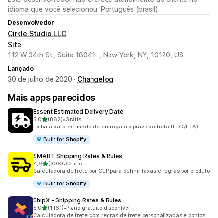
idioma que você selecionou: Português (brasil).
Desenvolvedor
Cirkle Studio LLC
Site
112 W 34th St., Suite 18041 , New York, NY, 10120, US
Lançado
30 de julho de 2020 ·
Changelog
Mais apps parecidos
Essent Estimated Delivery Date
de 5 estrelas
5,0
(862)
•
Grátis
862 avaliações ao todo
Exiba a data estimada de entrega e o prazo de frete (EDD/ETA)
Built for Shopify
SMART Shipping Rates & Rules
de 5 estrelas
4,9
(306)
•
Grátis
306 avaliações ao todo
Calculadora de frete por CEP para definir taxas e regras por produto
Built for Shopify
ShipX ‑ Shipping Rates & Rules
de 5 estrelas
5,0
(1.161)
•
Plano gratuito disponível
1161 avaliações ao todo
Calculadora de frete com regras de frete personalizadas e pontos