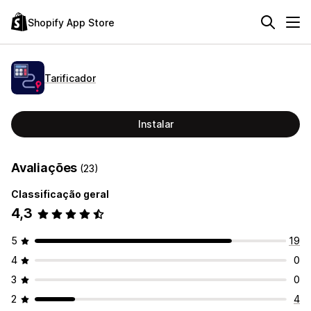
Shopify App Store
Tarificador
Instalar
Avaliações
(23)
Classificação geral
4,3
5
19
4
0
3
0
2
4