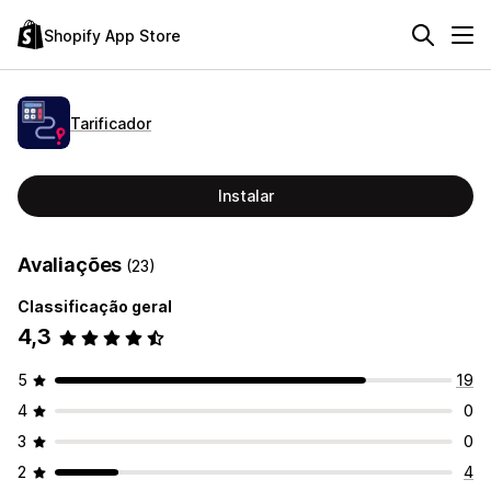
Shopify App Store
Tarificador
Instalar
Avaliações
(23)
Classificação geral
4,3
5
19
4
0
3
0
2
4