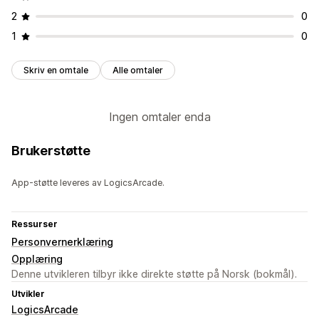
2
0
1
0
Skriv en omtale
Alle omtaler
Ingen omtaler enda
Brukerstøtte
App-støtte leveres av LogicsArcade.
Ressurser
Personvernerklæring
Opplæring
Denne utvikleren tilbyr ikke direkte støtte på Norsk (bokmål).
Utvikler
LogicsArcade