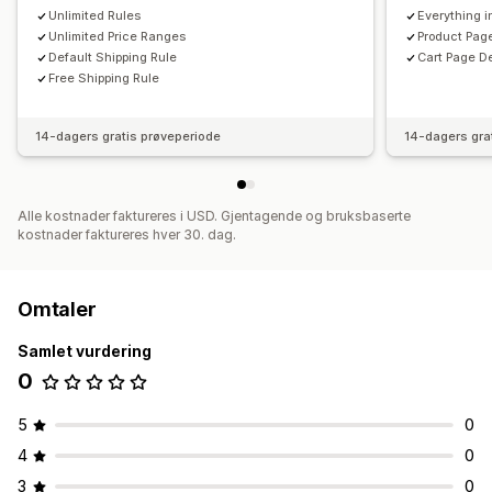
Unlimited Rules
Everything 
Unlimited Price Ranges
Product Page
Default Shipping Rule
Cart Page De
Free Shipping Rule
14-dagers gratis prøveperiode
14-dagers gra
Alle kostnader faktureres i USD. Gjentagende og bruksbaserte
kostnader faktureres hver 30. dag.
Omtaler
Samlet vurdering
0
5
0
4
0
3
0