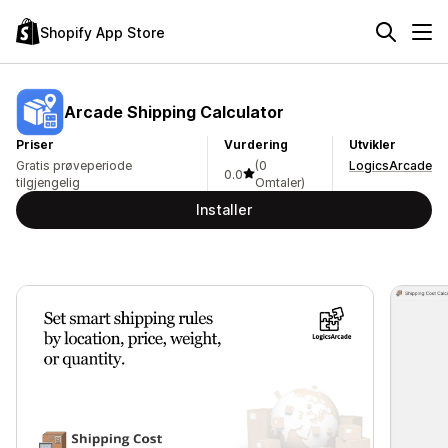
Shopify App Store
Arcade Shipping Calculator
Priser
Vurdering
Utvikler
Gratis prøveperiode
(0
LogicsArcade
0.0
tilgjengelig
Omtaler)
Installer