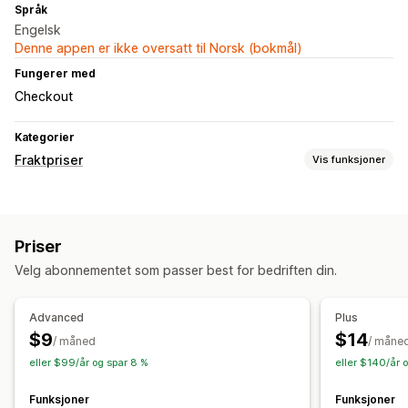
Språk
Engelsk
Denne appen er ikke oversatt til Norsk (bokmål)
Fungerer med
Checkout
Kategorier
Fraktpriser
Vis funksjoner
Satsberegning
Fast pris
Antallsbasert
Vektbasert
Postnummer
Priser
Multi-zone
Velg abonnementet som passer best for bedriften din.
Advanced
Plus
$9
$14
/ måned
/ måne
eller $99/år og spar 8 %
eller $140/år 
Funksjoner
Funksjoner