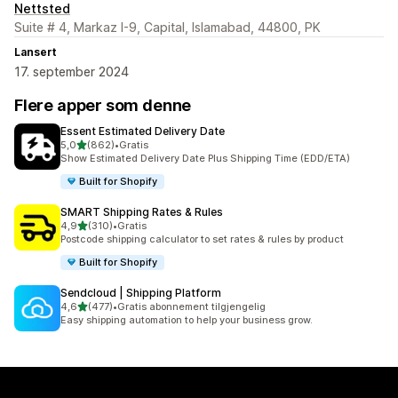
Nettsted
Suite # 4, Markaz I-9, Capital, Islamabad, 44800, PK
Lansert
17. september 2024
Flere apper som denne
Essent Estimated Delivery Date
av 5 stjerner
5,0
(862)
•
Gratis
Totalt 862 omtaler
Show Estimated Delivery Date Plus Shipping Time (EDD/ETA)
Built for Shopify
SMART Shipping Rates & Rules
av 5 stjerner
4,9
(310)
•
Gratis
Totalt 310 omtaler
Postcode shipping calculator to set rates & rules by product
Built for Shopify
Sendcloud | Shipping Platform
av 5 stjerner
4,6
(477)
•
Gratis abonnement tilgjengelig
Totalt 477 omtaler
Easy shipping automation to help your business grow.