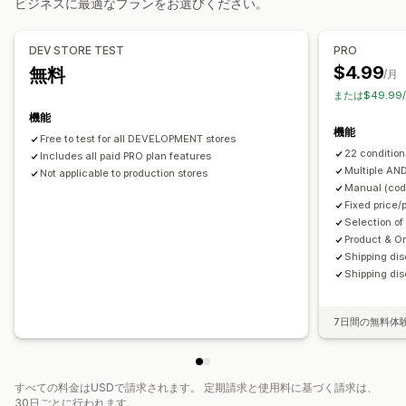
ビジネスに最適なプランをお選びください。
カスタマイズ
ディスカウント管理
カスタムルール
編集ツール
ローカライズ
トリガーとルール
DEV STORE TEST
PRO
ディスカウントの組み合わせ
オートメーション
$4.99
無料
/月
または$49.99
機能
機能
Free to test for all DEVELOPMENT stores
22 condition
Includes all paid PRO plan features
Multiple AN
Not applicable to production stores
Manual (code
Fixed price/
Selection of
Product & O
Shipping dis
Shipping dis
7日間の無料体
すべての料金はUSDで請求されます。 定期請求と使用料に基づく請求は、
30日ごとに行われます。