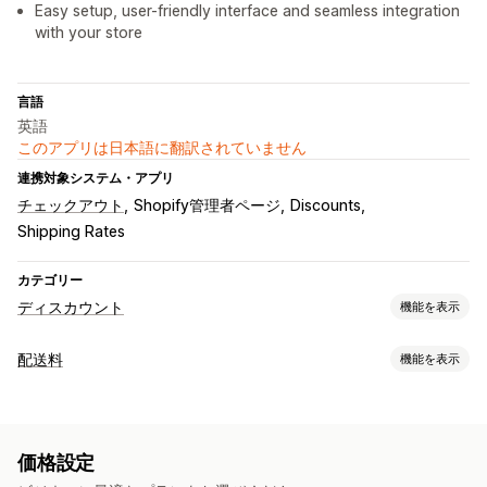
Easy setup, user-friendly interface and seamless integration
with your store
言語
英語
このアプリは日本語に翻訳されていません
連携対象システム・アプリ
チェックアウト
Shopify管理者ページ
Discounts
Shipping Rates
カテゴリー
ディスカウント
機能を表示
ディスカウントの種類
配送料
機能を表示
クーポンコード
固定価格設定
一律割引
レート計算
割引率によるディスカウント
無料配送
配送料
顧客ベース
商品ベース
数量ベース
重量ベース
郵便番号
チェックアウトディスカウント
動的価格設定
価格設定
レート混合
カスタムディスカウント