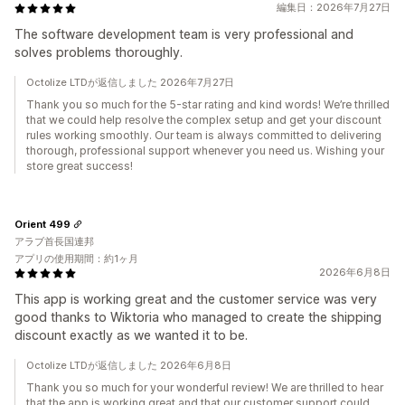
編集日：2026年7月27日
The software development team is very professional and
solves problems thoroughly.
Octolize LTDが返信しました 2026年7月27日
Thank you so much for the 5-star rating and kind words! We’re thrilled
that we could help resolve the complex setup and get your discount
rules working smoothly. Our team is always committed to delivering
thorough, professional support whenever you need us. Wishing your
store great success!
Orient 499
アラブ首長国連邦
アプリの使用期間：約1ヶ月
2026年6月8日
This app is working great and the customer service was very
good thanks to Wiktoria who managed to create the shipping
discount exactly as we wanted it to be.
Octolize LTDが返信しました 2026年6月8日
Thank you so much for your wonderful review! We are thrilled to hear
that the app is working great and that our customer support could