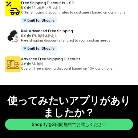
Free Shipping Discounts ‑ SC
5つ星中
5.0
(72)
•
無料プランあり
合計レビュー数：72件
Offer shipping discount rules to customers based on conditions
Built for Shopify
RM: Advanced Free Shipping
5つ星中
5.0
(17)
•
無料体験あり
合計レビュー数：17件
Free shipping discounts tailored to your custom needs
Built for Shopify
Advance Free Shipping Discount
5つ星中
3.6
(6)
•
無料
合計レビュー数：6件
Custom free shipping discount based on 10+ conditions
使ってみたいアプリがあり
ましたか？
Shopifyを3日間無料でお試しください