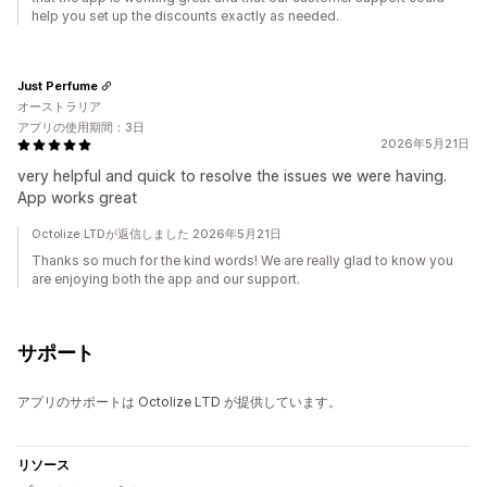
help you set up the discounts exactly as needed.
Just Perfume
オーストラリア
アプリの使用期間：3日
2026年5月21日
very helpful and quick to resolve the issues we were having.
App works great
Octolize LTDが返信しました 2026年5月21日
Thanks so much for the kind words! We are really glad to know you
are enjoying both the app and our support.
サポート
アプリのサポートは Octolize LTD が提供しています。
リソース