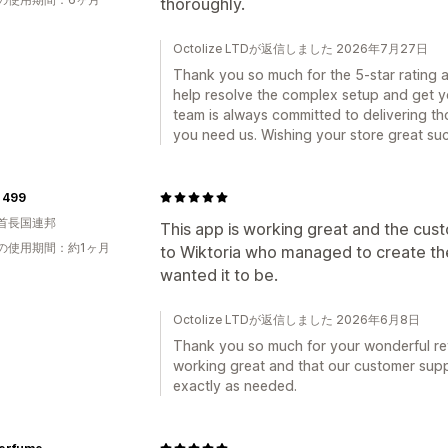
thoroughly.
Octolize LTDが返信しました 2026年7月27日
Thank you so much for the 5-star rating a
help resolve the complex setup and get y
team is always committed to delivering t
you need us. Wishing your store great su
 499
首長国連邦
This app is working great and the cu
の使用期間：約1ヶ月
to Wiktoria who managed to create the
wanted it to be.
Octolize LTDが返信しました 2026年6月8日
Thank you so much for your wonderful revi
working great and that our customer supp
exactly as needed.