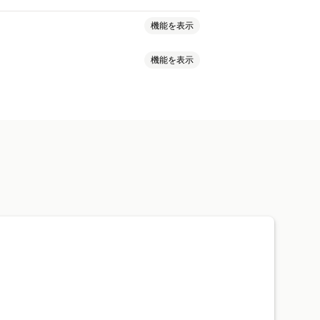
機能を表示
機能を表示
引
割引率によるディスカウント
スカウント
動的価格設定
量ベース
郵便番号
レート混合
ルール
ディスカウントの組み合わせ