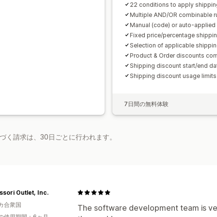
22 conditions to apply shippin
Multiple AND/OR combinable r
Manual (code) or auto-applied
Fixed price/percentage shippi
Selection of applicable shipp
Product & Order discounts co
Shipping discount start/end da
Shipping discount usage limits
7日間の無料体験
基づく請求は、30日ごとに行われます。
sori Outlet, Inc.
カ合衆国
The software development team is ve
の使用期間：6ヶ月