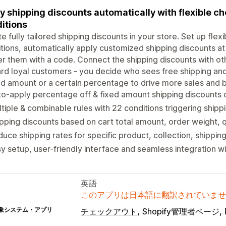
y shipping discounts automatically with flexible c
itions
e fully tailored shipping discounts in your store. Set up fle
tions, automatically apply customized shipping discounts a
er them with a code. Connect the shipping discounts with ot
d loyal customers - you decide who sees free shipping and
ed amount or a certain percentage to drive more sales and b
o-apply percentage off & fixed amount shipping discounts 
tiple & combinable rules with 22 conditions triggering shipp
pping discounts based on cart total amount, order weight, 
uce shipping rates for specific product, collection, shippi
y setup, user-friendly interface and seamless integration wi
英語
このアプリは日本語に翻訳されていませ
象システム・アプリ
チェックアウト
Shopify管理者ページ