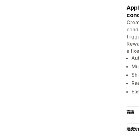
Appl
cond
Creat
condi
trigg
Rewar
a fix
Aut
Mul
Shi
Red
Eas
言語
連携対