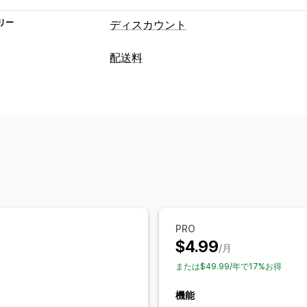
リー
ディスカウント
ディスカウントの種類
配送料
クーポンコード
固定価格設定
一律割
レート計算
無料配送
配送料
チェックアウトディ
顧客ベース
商品ベース
数量ベース
重
カスタムディスカウント
カスタマイズ
ディスカウント管理
カスタムルール
編集ツール
ローカライズ
トリガーと
オートメーション
PRO
$4.99
/月
または$49.99/年で17%お得
機能