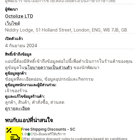
ผู้พัฒนารายนี้ไม่มีการช่วยเหลือโดยตรงเป็นภาษาภาษาไทย
ผู้พัฒนา
Octolize LTD
เว็บไซต์
Niddry Lodge, 51 Holland Street, London, ENG, W8 7JB, GB
เปิดตัวแล้ว
4 กันยายน 2024
สิทธิ์เข้าถึงข้อมูล
แอปนี้ต้องมีสิทธิ์เข้าถึงข้อมูลต่อไปนี้เพื่อดำเนินการในร้านค้าของคุณ
ดูข้อมูลใน
นโยบายความเป็นส่วนตัว
ของนักพัฒนา
ดูข้อมูลลูกค้า:
ข้อมูลที่ละเอียดอ่อน, ข้อมูลอุปกรณ์และกิจกรรม
ดูข้อมูลพนักงานและผู้มีส่วนร่วม:
เจ้าของร้าน
ดูและแก้ไขข้อมูลร้านค้า:
ลูกค้า, สินค้า, คำสั่งซื้อ, ส่วนลด
ดูรายละเอียด
พบกับแอปที่น่าสนใจ
Free Shipping Discounts ‑ SC
เต็ม 5 ดาว
5.0
(72)
•
มีแผนฟรีให้บริการ
ทั้งหมด 72 รีวิว
Offer shipping discount rules to customers based on conditions