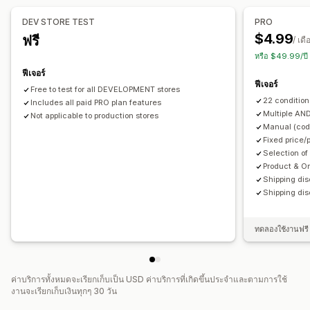
กฎที่กำหนดเอง
การเรียงซ้อนส่วนลด
การทำงานอัตโนมัติ
DEV STORE TEST
PRO
$4.99
ฟรี
/ เดื
หรือ $49.99/ปี
ฟีเจอร์
ฟีเจอร์
Free to test for all DEVELOPMENT stores
22 condition
Includes all paid PRO plan features
Multiple AN
Not applicable to production stores
Manual (code
Fixed price/
Selection of
Product & O
Shipping dis
Shipping dis
ทดลองใช้งานฟรี 
ค่าบริการทั้งหมดจะเรียกเก็บเป็น USD ค่าบริการที่เกิดขึ้นประจำและตามการใช้
งานจะเรียกเก็บเงินทุกๆ 30 วัน