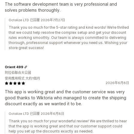
The software development team is very professional and
solves problems thoroughly.
Octolize LTD 已回覆 2026年7月27日
Thank you so much for the 5-star rating and kind words! We’re thrilled
that we could help resolve the complex setup and get your discount
rules working smoothly. Our team is always committed to delivering
thorough, professional support whenever you need us. Wishing your
store great success!
Orient 499
阿拉伯聯合大公國
使用應用程式 大約1個月
2026年6月8日
This app is working great and the customer service was very
good thanks to Wiktoria who managed to create the shipping
discount exactly as we wanted it to be.
Octolize LTD 已回覆 2026年6月8日
Thank you so much for your wonderful review! We are thrilled to hear
that the app is working great and that our customer support could
help you set up the discounts exactly as needed.