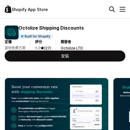
Shopify App Store
Octolize Shipping Discounts
Built for Shopify
定價
評分
開發者
提供免費方案
5.0
(27)
Octolize LTD
安裝