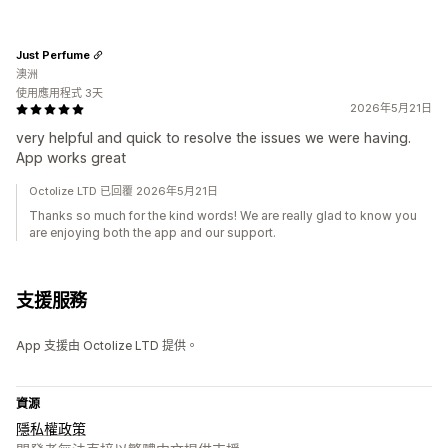
Just Perfume
澳洲
使用應用程式 3天
2026年5月21日
very helpful and quick to resolve the issues we were having.
App works great
Octolize LTD 已回覆 2026年5月21日
Thanks so much for the kind words! We are really glad to know you
are enjoying both the app and our support.
支援服務
App 支援由 Octolize LTD 提供。
資源
隱私權政策