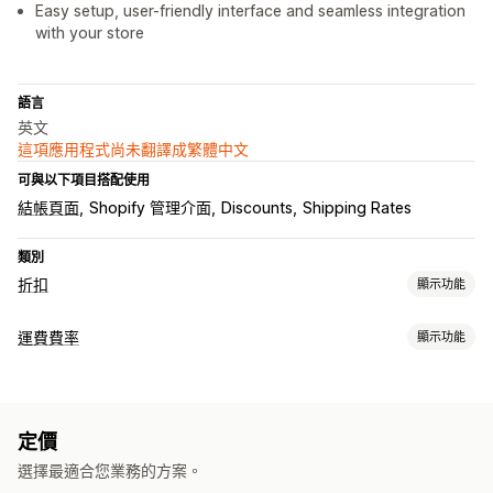
Easy setup, user-friendly interface and seamless integration
with your store
語言
英文
這項應用程式尚未翻譯成繁體中文
可與以下項目搭配使用
結帳頁面
Shopify 管理介面
Discounts
Shipping Rates
類別
折扣
顯示功能
折扣類型
運費費率
顯示功能
折扣代碼
固定定價
固定折扣
百分比折扣
免運費
運費費率
計費
結帳折扣
動態定價
自訂折扣
依顧客資訊計費
依商品計費
依數量計費
依重量計費
郵遞區號
管理折扣
定價
混合費用
編輯工具
本地化
觸發條件與規則
折扣合併
自動化
選擇最適合您業務的方案。
自訂