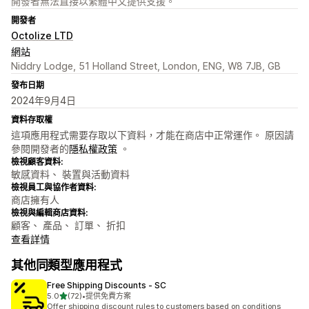
開發者無法直接以繁體中文提供支援。
開發者
Octolize LTD
網站
Niddry Lodge, 51 Holland Street, London, ENG, W8 7JB, GB
發布日期
2024年9月4日
資料存取權
這項應用程式需要存取以下資料，才能在商店中正常運作。 原因請
參閱開發者的
隱私權政策
。
檢視顧客資料:
敏感資料、 裝置與活動資料
檢視員工與協作者資料:
商店擁有人
檢視與編輯商店資料:
顧客、 產品、 訂單、 折扣
查看詳情
其他同類型應用程式
Free Shipping Discounts ‑ SC
滿分 5 顆星
5.0
(72)
•
提供免費方案
共有 72 則評價
Offer shipping discount rules to customers based on conditions