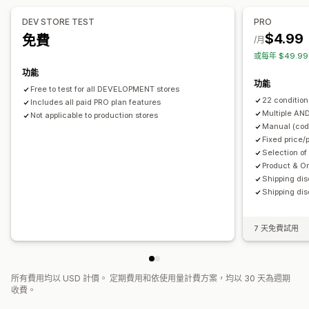
自訂規則
DEV STORE TEST
PRO
$4.99
免費
/月
或每年 $49.9
功能
功能
Free to test for all DEVELOPMENT stores
22 condition
Includes all paid PRO plan features
Multiple AN
Not applicable to production stores
Manual (code
Fixed price/
Selection of
Product & O
Shipping dis
Shipping dis
7 天免費試用
所有費用均以 USD 計價。 定期費用和依使用量計費方案，均以 30 天為週期
收費。