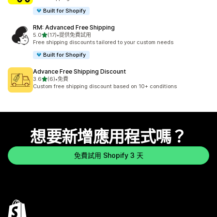
Built for Shopify
RM: Advanced Free Shipping
滿分 5 顆星
5.0
(17)
•
提供免費試用
共有 17 則評價
Free shipping discounts tailored to your custom needs
Built for Shopify
Advance Free Shipping Discount
滿分 5 顆星
3.6
(6)
•
免費
共有 6 則評價
Custom free shipping discount based on 10+ conditions
想要新增應用程式嗎？
免費試用 Shopify 3 天