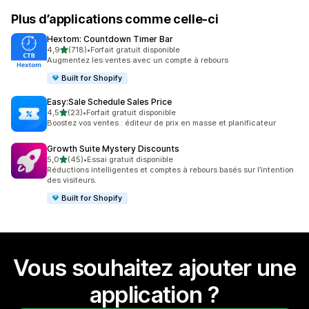
Plus d’applications comme celle-ci
Hextom: Countdown Timer Bar
étoile(s) sur 5
4,9
(718)
•
Forfait gratuit disponible
718 avis au total
Augmentez les ventes avec un compte à rebours
Built for Shopify
Easy:Sale Schedule Sales Price
étoile(s) sur 5
4,5
(23)
•
Forfait gratuit disponible
23 avis au total
Boostez vos ventes : éditeur de prix en masse et planificateur
Growth Suite Mystery Discounts
étoile(s) sur 5
5,0
(45)
•
Essai gratuit disponible
45 avis au total
Réductions intelligentes et comptes à rebours basés sur l’intention
des visiteurs.
Built for Shopify
Vous souhaitez ajouter une
application ?