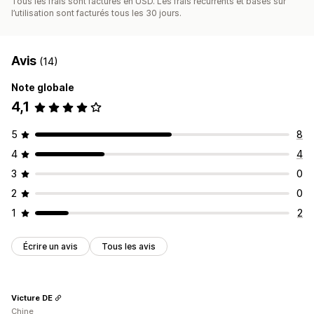
Tous les frais sont facturés en USD. Les frais récurrents et basés sur
l’utilisation sont facturés tous les 30 jours.
Avis
(14)
Note globale
4,1
5
8
4
4
3
0
2
0
1
2
Écrire un avis
Tous les avis
Victure DE
Chine