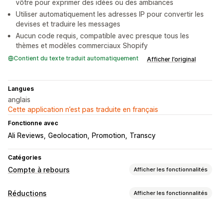
vôtre pour exprimer des idées ou des ambiances
Utiliser automatiquement les adresses IP pour convertir les
devises et traduire les messages
Aucun code requis, compatible avec presque tous les
thèmes et modèles commerciaux Shopify
Contient du texte traduit automatiquement
Afficher l’original
Langues
anglais
Cette application n’est pas traduite en français
Fonctionne avec
Ali Reviews
Geolocation
Promotion
Transcy
Catégories
Compte à rebours
Afficher les fonctionnalités
Options d’affichage
Réductions
Afficher les fonctionnalités
CSS personnalisées
Couleur et police
Texte personnalisé
Types de réductions
Position personnalisée
Barre d’annonce
Bannière fixe