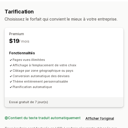
Réductions en pourcentage
Expédition gratuite
Animations
Page du panier
Pages de produits
Tarification
Frais d’expédition
Offres à durée limitée
Bannières
Options de programmation
Choisissez le forfait qui convient le mieux à votre entreprise.
Gestion des réductions
Plage de dates
En fonction de l’événement
Outil d’édition
Modèles
Polices personnalisées
Réinitialisé à chaque visite
Date de fin fixe
Ponctuel
Premium
Localisation
Campagnes
Automatisations
En fonction de la session
Session limitée dans le temps
$19
/ mois
Géolocalisation
Type de chronomètre
Fonctionnalités
Offres quotidiennes
Ventes flash
Pages vues illimitées
Promotion à durée limitée
Date d’expiration
Affichage à l’emplacement de votre choix
Ciblage par zone géographique ou pays
Événement spécial
Pré-commande
Conversion automatique des devises
Lancement de produits
Heure limite d’expédition
Thème entièrement personnalisable
Lancement de boutique
Planification automatique
Essai gratuit de 7 jour(s)
Contient du texte traduit automatiquement
Afficher l’original