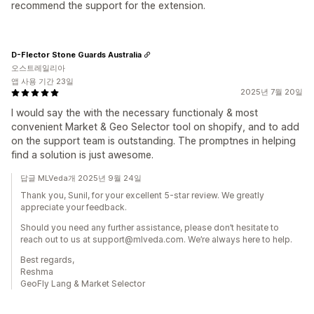
recommend the support for the extension.
D-Flector Stone Guards Australia
오스트레일리아
앱 사용 기간 23일
2025년 7월 20일
I would say the with the necessary functionaly & most
convenient Market & Geo Selector tool on shopify, and to add
on the support team is outstanding. The promptnes in helping
find a solution is just awesome.
답글 MLVeda개 2025년 9월 24일
Thank you, Sunil, for your excellent 5-star review. We greatly
appreciate your feedback.
Should you need any further assistance, please don’t hesitate to
reach out to us at support@mlveda.com. We’re always here to help.
Best regards,
Reshma
GeoFly Lang & Market Selector