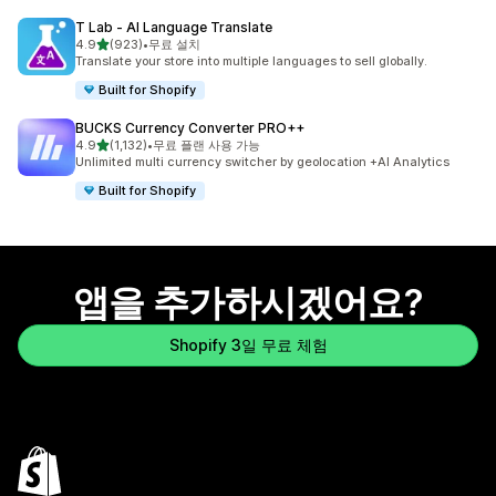
T Lab ‑ AI Language Translate
별 5개 중
4.9
(923)
•
무료 설치
총 리뷰 923개
Translate your store into multiple languages to sell globally.
Built for Shopify
BUCKS Currency Converter PRO++
별 5개 중
4.9
(1,132)
•
무료 플랜 사용 가능
총 리뷰 1132개
Unlimited multi currency switcher by geolocation +AI Analytics
Built for Shopify
앱을 추가하시겠어요?
Shopify 3일 무료 체험