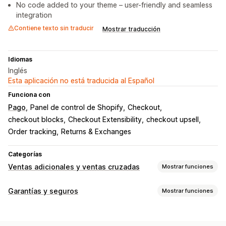
No code added to your theme – user-friendly and seamless
integration
Contiene texto sin traducir
Mostrar traducción
Idiomas
Inglés
Esta aplicación no está traducida al Español
Funciona con
Pago
Panel de control de Shopify
Checkout
checkout blocks
Checkout Extensibility
checkout upsell
Order tracking
Returns & Exchanges
Categorías
Ventas adicionales y ventas cruzadas
Mostrar funciones
Personalización
Garantías y seguros
Mostrar funciones
Venta adicional en el carrito
Venta adicional en el pago
Tipo de cobertura
Ofertas y recomendaciones