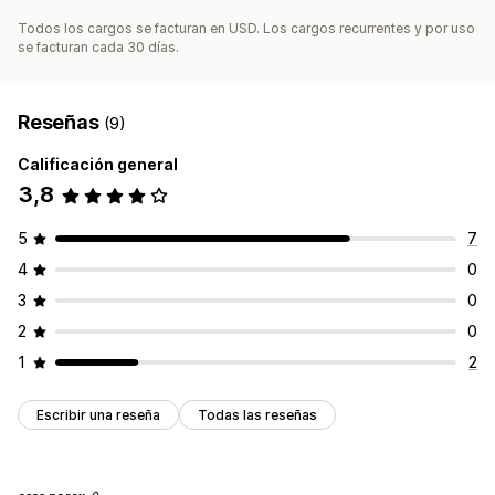
Todos los cargos se facturan en USD. Los cargos recurrentes y por uso
se facturan cada 30 días.
Reseñas
(9)
Calificación general
3,8
5
7
4
0
3
0
2
0
1
2
Escribir una reseña
Todas las reseñas