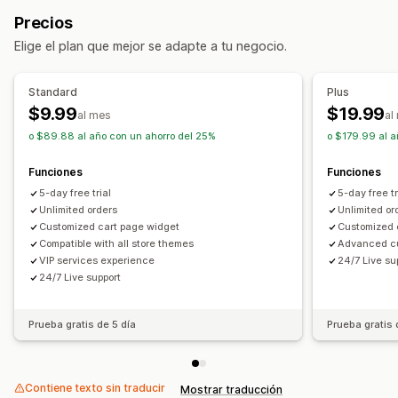
Envíos
Embalajes robados
Embalajes perdidos
Protección de los envíos
Precios
Embalajes dañados
Precios fijos
Precios dinámicos
Elige el plan que mejor se adapte a tu negocio.
Precios según porcentaje
Informes y estadísticas
Rendimiento de recomendaciones
Experiencia de suscripción
Standard
Plus
Rendimiento del embudo
Suscripción automática
Página del carrito
Pago
$9.99
$19.99
al mes
al
Widget personalizado
Promoción de marca personalizada
o $89.88 al año con un ahorro del 25%
o $179.99 al a
Venta adicional personalizada
Funciones
Funciones
Gestión de reclamos
5-day free trial
5-day free tr
Portal de reclamos
Políticas personalizadas
Unlimited orders
Unlimited o
Customized cart page widget
Customized 
Panel de control de reclamos
Compatible with all store themes
Advanced cu
Notificaciones de correo electrónico
VIP services experience
24/7 Live su
24/7 Live support
Prueba gratis de 5 día
Prueba gratis 
Contiene texto sin traducir
Mostrar traducción