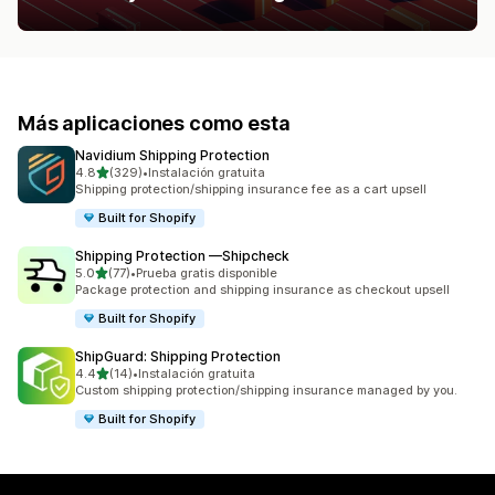
Más aplicaciones como esta
Navidium Shipping Protection
de 5 estrellas
4.8
(329)
•
Instalación gratuita
329 reseñas en total
Shipping protection/shipping insurance fee as a cart upsell
Built for Shopify
Shipping Protection —Shipcheck
de 5 estrellas
5.0
(77)
•
Prueba gratis disponible
77 reseñas en total
Package protection and shipping insurance as checkout upsell
Built for Shopify
ShipGuard: Shipping Protection
de 5 estrellas
4.4
(14)
•
Instalación gratuita
14 reseñas en total
Custom shipping protection/shipping insurance managed by you.
Built for Shopify