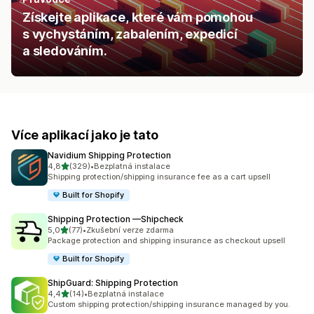
Získejte aplikace, které vám pomohou
s vychystáním, zabalením, expedicí
a sledováním.
Více aplikací jako je tato
Navidium Shipping Protection
z 5 hvězd
4,8
(329)
•
Bezplatná instalace
Celkový počet recenzí: 329
Shipping protection/shipping insurance fee as a cart upsell
Built for Shopify
Shipping Protection —Shipcheck
z 5 hvězd
5,0
(77)
•
Zkušební verze zdarma
Celkový počet recenzí: 77
Package protection and shipping insurance as checkout upsell
Built for Shopify
ShipGuard: Shipping Protection
z 5 hvězd
4,4
(14)
•
Bezplatná instalace
Celkový počet recenzí: 14
Custom shipping protection/shipping insurance managed by you.