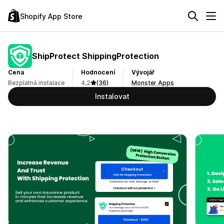
Shopify App Store
ShipProtect ShippingProtection
Cena
Hodnocení
Vývojář
Bezplatná instalace
4,2
(36)
Monster Apps
Instalovat