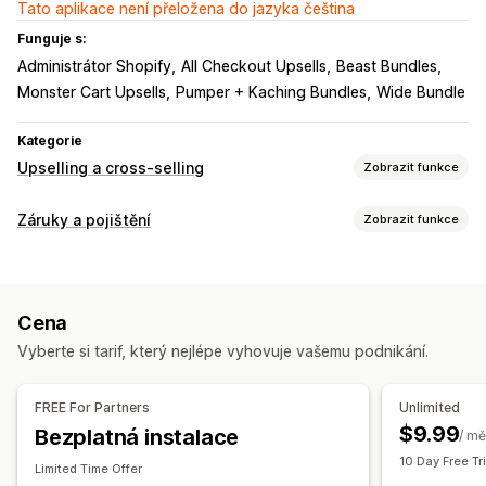
Tato aplikace není přeložena do jazyka čeština
Funguje s:
Administrátor Shopify
All Checkout Upsells
Beast Bundles
Monster Cart Upsells
Pumper + Kaching Bundles
Wide Bundle
Kategorie
Upselling a cross-selling
Zobrazit funkce
Přizpůsobení
Záruky a pojištění
Zobrazit funkce
Upselling v košíku
Doplňky jedním kliknutím
Více měn
Typ krytí
Vlastní pravidla
Expedice
Odcizené balíčky
Ztracené balíčky
Nabídky a doporučení
Cena
Poškozené balíčky
Pevné nacenění
Dynamické nacenění
Záruky
Ochrana dopravy
Doplňky produktů
Vyberte si tarif, který nejlépe vyhovuje vašemu podnikání.
Procentuální nacenění
Prioritní zpracování
Prostředí udělení souhlasu
FREE For Partners
Unlimited
Automatické udělení souhlasu
Stránka košíku
$9.99
Bezplatná instalace
/ mě
Vlastní widget
Potvrzení krytí
Vlastní prosazování značky
10 Day Free Tri
Limited Time Offer
Vlastní upselling