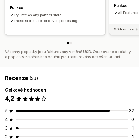
Funkce
Funkce
Správa nároků
All Features
Try Free on any partner store
Vlastní zásady
Řízení dodavatelů
These stores are for developer testing
30denní zkuše
Všechny poplatky jsou fakturovány v měně USD. Opakované poplatky
a poplatky založené na použití jsou fakturovány každých 30 dní.
Recenze
(36)
Celkové hodnocení
4,2
5
32
4
0
3
1
2
1