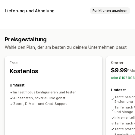
Tarifberechnung
Lieferung und Abholung
Funktionen anzeigen
Pauschale
Versanddienstleister-basiert
Kundenbasiert
Zustellungsoptionen
Dimensionsbasiert
Entfernungsbasiert
Produktbasiert
Dynamische Tarife
Mindestwerte
Mehrere Standorte
Mengenbasiert
Gewichtsbasiert
PLZ/Postleitzahl
Preisgestaltung
Kombinierte Tarife
Mehrere Zonen
Abholoptionen
Wähle den Plan, der am besten zu deinem Unternehmen passt.
Mehrere Standorte
Anpassung
Lieferdatum
Lieferzeit
Tarife ausblenden
Free
Starter
Tarife für Wiederbestellungen
Mehrere Sprachen
$9.99
Kostenlos
/ M
Mehrere Währungen
Benutzerdefinierte Regeln
oder $107.99/J
Umfasst
Umfasst
Im Testmodus konfigurieren und testen
Tarife basie
Alles testen, bevor du live gehst
Entfernung
Zoom-, E-Mail- und Chat-Support
Tarife nac
und Menge
Inkrementell
Tarife nach
Tarife proze
Bearbeitung