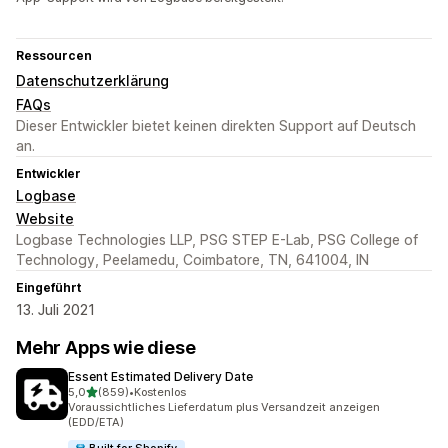
Ressourcen
Datenschutzerklärung
FAQs
Dieser Entwickler bietet keinen direkten Support auf Deutsch
an.
Entwickler
Logbase
Website
Logbase Technologies LLP, PSG STEP E-Lab, PSG College of
Technology, Peelamedu, Coimbatore, TN, 641004, IN
Eingeführt
13. Juli 2021
Mehr Apps wie diese
Essent Estimated Delivery Date
von 5 Sternen
5,0
(859)
•
Kostenlos
859 Rezensionen insgesamt
Voraussichtliches Lieferdatum plus Versandzeit anzeigen
(EDD/ETA)
Built for Shopify