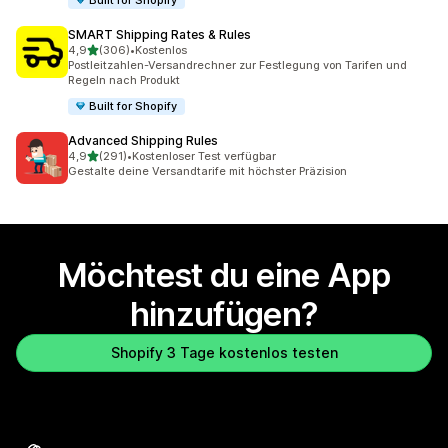
SMART Shipping Rates & Rules
von 5 Sternen
4,9
(306)
•
Kostenlos
306 Rezensionen insgesamt
Postleitzahlen-Versandrechner zur Festlegung von Tarifen und
Regeln nach Produkt
Built for Shopify
Advanced Shipping Rules
von 5 Sternen
4,9
(291)
•
Kostenloser Test verfügbar
291 Rezensionen insgesamt
Gestalte deine Versandtarife mit höchster Präzision
Möchtest du eine App
hinzufügen?
Shopify 3 Tage kostenlos testen