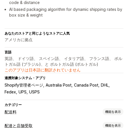
code & distance
AI based packaging algorithm for dynamic shipping rates by
box size & weight
あなたのストアと同じようなストアに人気
アメリカに拠点
言語
英語、 ドイツ語、 スペイン語、 イタリア語、 フランス語、 ポル
トガル語 (ブラジル)、と ポルトガル語 (ポルトガル)
このアプリは日本語に翻訳されていません
連携対象システム・アプリ
Shopify管理者ページ
Australia Post
Canada Post
DHL
Fedex
UPS
USPS
カテゴリー
配送料
機能を表示
レート計算
配達と店舗受取
機能を表示