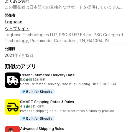
よくある質問
この開発者は日本語での直接的なサポートを提供していません。
開発者
Logbase
ウェブサイト
Logbase Technologies LLP, PSG STEP E-Lab, PSG College of
Technology, Peelamedu, Coimbatore, TN, 641004, IN
公開日
2021年7月13日
類似のアプリ
Essent Estimated Delivery Date
5つ星中
5.0
(863)
•
無料
合計レビュー数：863件
Show Estimated Delivery Date Plus Shipping Time (EDD/ETA)
Built for Shopify
SMART Shipping Rates & Rules
5つ星中
4.9
(311)
•
無料
合計レビュー数：311件
Postcode shipping calculator to set rates & rules by product
Built for Shopify
Advanced Shipping Rules