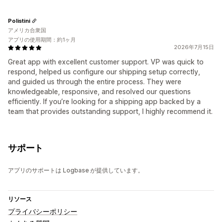
Polistini
アメリカ合衆国
アプリの使用期間：約1ヶ月
2026年7月15日
Great app with excellent customer support. VP was quick to
respond, helped us configure our shipping setup correctly,
and guided us through the entire process. They were
knowledgeable, responsive, and resolved our questions
efficiently. If you’re looking for a shipping app backed by a
team that provides outstanding support, I highly recommend it.
サポート
アプリのサポートは Logbase が提供しています。
リソース
プライバシーポリシー