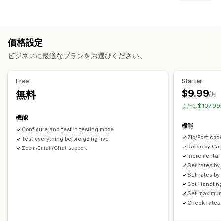
一定料金
配送業者ベース
顧客ベース
寸法ベース
距離ベース
配達オプション
商品ベース
数量ベース
重量ベース
郵便番号
レート混合
動的手数料
最小値
複数ロケーション
複数ゾーン
価格設定
受取オプション
カスタマイズ
ビジネスに最適なプランをお選びください。
複数ロケーション
配達日
配達所要時間
レート非表示
再注文率
複数言語
複数通貨
カスタムルール
Free
Starter
$9.99
無料
/月
または$107.9
機能
機能
Configure and test in testing mode
Zip/Post cod
Test everything before going live
Rates by Car
Zoom/Email/Chat support
Incremental
Set rates by
Set rates b
Set Handlin
Set maximum
Check rates 