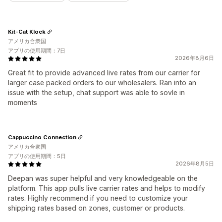
Kit-Cat Klock
アメリカ合衆国
アプリの使用期間：7日
2026年8月6日
Great fit to provide advanced live rates from our carrier for
larger case packed orders to our wholesalers. Ran into an
issue with the setup, chat support was able to sovle in
moments
Cappuccino Connection
アメリカ合衆国
アプリの使用期間：5日
2026年8月5日
Deepan was super helpful and very knowledgeable on the
platform. This app pulls live carrier rates and helps to modify
rates. Highly recommend if you need to customize your
shipping rates based on zones, customer or products.