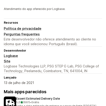
Atendimento do app oferecido por Logbase.
Recursos
Política de privacidade
Perguntas frequentes
Este desenvolvedor não oferece atendimento ao cliente no
idioma que você selecionou: Português (brasil).
Desenvolvedor
Logbase
Site
Logbase Technologies LLP, PSG STEP E-Lab, PSG College of
Technology, Peelamedu, Coimbatore, TN, 641004, IN
Lançado
13 de julho de 2021
Mais apps parecidos
Essent Estimated Delivery Date
de 5 estrelas
5,0
(861)
•
Grátis
861 avaliações ao todo
Exiba a data estimada de entrega e o prazo de frete (EDD/ETA)