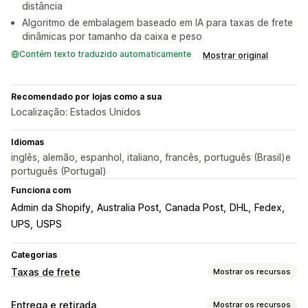
distância
Algoritmo de embalagem baseado em IA para taxas de frete
dinâmicas por tamanho da caixa e peso
Contém texto traduzido automaticamente
Mostrar original
Recomendado por lojas como a sua
Localização: Estados Unidos
Idiomas
inglês, alemão, espanhol, italiano, francês, português (Brasil)e
português (Portugal)
Funciona com
Admin da Shopify
Australia Post
Canada Post
DHL
Fedex
UPS
USPS
Categorias
Taxas de frete
Mostrar os recursos
Cálculo de taxa
Entrega e retirada
Mostrar os recursos