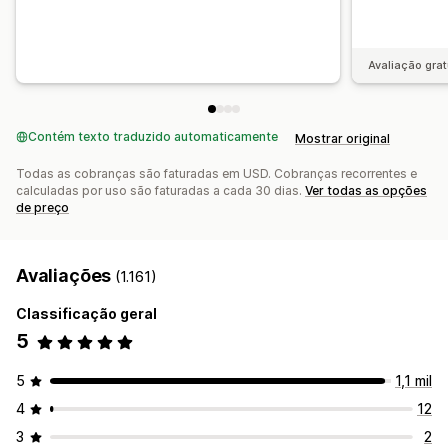
Avaliação grat
Contém texto traduzido automaticamente
Mostrar original
Todas as cobranças são faturadas em USD. Cobranças recorrentes e
calculadas por uso são faturadas a cada 30 dias.
Ver todas as opções
de preço
Avaliações
(1.161)
Classificação geral
5
5
1,1 mil
4
12
3
2