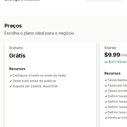
Taxa fixa
Por transportadora
Por cliente
Por dimensão
Opções de entrega
Por distância
Por produto
Por quantidade
Por peso
Taxas dinâmicas
Valores mínimos
De vários locais
CEP/código postal
Combinação de taxas
De várias zonas
Preços
Opções de retirada
Personalização
Escolha o plano ideal para o negócio.
De vários locais
Data de entrega
Prazo de entrega
Ocultar taxas
Reordenar taxas
Em vários idiomas
Em várias moedas
Gratuito
Starter
Regras personalizadas
$9.99
Grátis
/mê
ou $107.99/an
Recursos
Recursos
Configure e teste no modo de teste
Taxas basea
Teste tudo antes de publicar
Taxas por to
Suporte por Zoom/E-mail/Chat
Taxas incre
Definir taxa
Definir taxa
Definir taxa
Definir taxa
Verificar o 