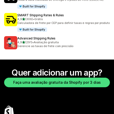
Built for Shopify
SMART Shipping Rates & Rules
de 5 estrelas
4,9
(306)
•
Grátis
306 avaliações ao todo
Calculadora de frete por CEP para definir taxas e regras por produto
Built for Shopify
Advanced Shipping Rules
de 5 estrelas
4,9
(291)
•
Avaliação gratuita
291 avaliações ao todo
Gerencie as taxas de frete com precisão
Quer adicionar um app?
Faça uma avaliação gratuita da Shopify por 3 dias