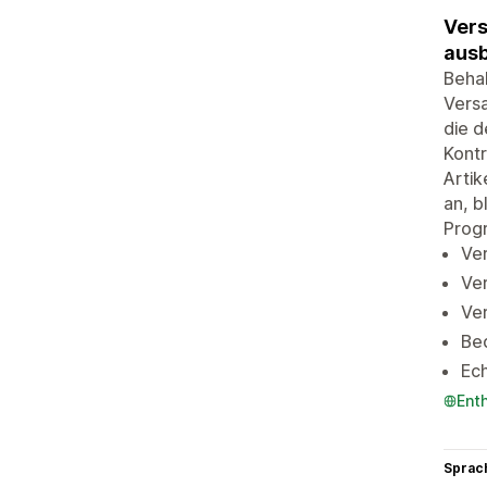
Vers
aus
Behal
Versa
die d
Kontr
Artik
an, b
Prog
Ver
Ver
Ve
Be
Ech
Ent
Sprac