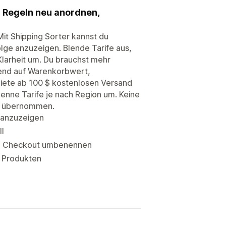
n Regeln neu anordnen,
it Shipping Sorter kannst du
lge anzuzeigen. Blende Tarife aus,
Klarheit um. Du brauchst mehr
rend auf Warenkorbwert,
Biete ab 100 $ kostenlosen Versand
enne Tarife je nach Region um. Keine
rt übernommen.
 anzuzeigen
ll
im Checkout umbenennen
r Produkten