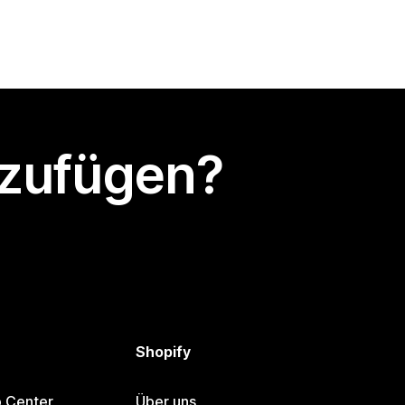
nzufügen?
Shopify
p Center
Über uns