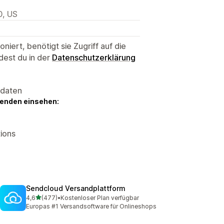
0, US
niert, benötigt sie Zugriff auf die
dest du in der
Datenschutzerklärung
sdaten
genden einsehen:
ions
Sendcloud Versandplattform
von 5 Sternen
4,6
(477)
•
Kostenloser Plan verfügbar
477 Rezensionen insgesamt
Europas #1 Versandsoftware für Onlineshops