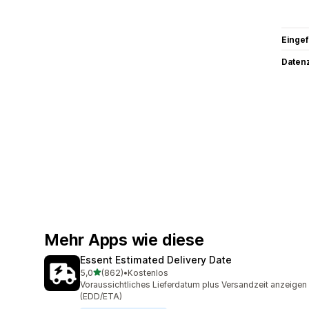
Eingef
Datenz
Mehr Apps wie diese
Essent Estimated Delivery Date
von 5 Sternen
5,0
(862)
•
Kostenlos
862 Rezensionen insgesamt
Voraussichtliches Lieferdatum plus Versandzeit anzeigen
(EDD/ETA)