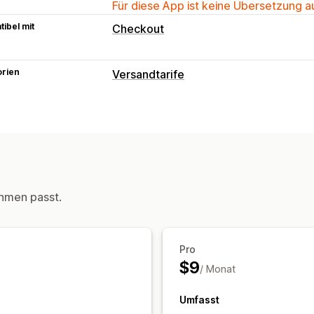
Für diese App ist keine Übersetzung 
ibel mit
Checkout
orien
Versandtarife
Anpassung
Umbenennungsoptionen
Tarife ausb
Tarife für Wiederbestellungen
Benutz
hmen passt.
Pro
$9
/ Monat
Umfasst