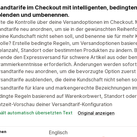
andtarife im Checkout mit intelligenten, bedingte
blenden und umbenennen.
te die Kontrolle über deine Versandoptionen im Checkout. M
ndtarife neu anordnen, um sie in der gewünschten Reihenfo
eine Kundschaft nicht sehen soll, und benenne sie für mehr 
olle? Erstelle bedingte Regeln, um Versandoptionen basie
elanzahl, Standort oder bestimmten Produkten zu ändern. 
lende den Expressversand für schwere Artikel aus oder ben
rammierkenntnisse erforderlich. Änderungen werden sofo
sandtarife neu anordnen, um die bevorzugte Option zuerst
sandtarife ausblenden, die deine Kundschaft nicht sehen so
rsandtarife für klare und markengerechte Bezeichnungen 
dingte Regeln basierend auf Warenkorbwert, Standort ode
tzeit-Vorschau deiner Versandtarif-Konfiguration
hält automatisch übersetzten Text
Original anzeigen
hen
Englisch