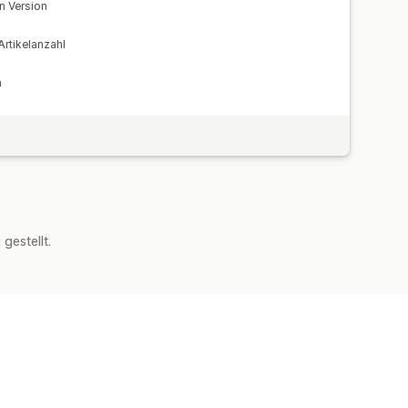
n Version
rtikelanzahl
n
estellt.