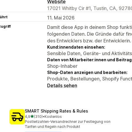
Website
17021 Whitby Cir #1, Tustin, CA, 9278
ührt
11. Mai 2026
ugriff
Damit diese App in deinem Shop funktio
folgenden Daten. Die Gründe dafür fin
des Entwicklers bzw. der Entwicklerin.
Kund:innendaten einsehen:
Sensible Daten, Geräte- und Aktivität
Daten von Mitarbeiter:innen und Beitra
Shop-Inhaber
Shop-Daten anzeigen und bearbeiten:
Produkte, Bestellungen, Shopify Funct
Details sehen
SMART Shipping Rates & Rules
von 5 Sternen
4,9
(310)
•
Kostenlos
310 Rezensionen insgesamt
Postleitzahlen-Versandrechner zur Festlegung von
Tarifen und Regeln nach Produkt