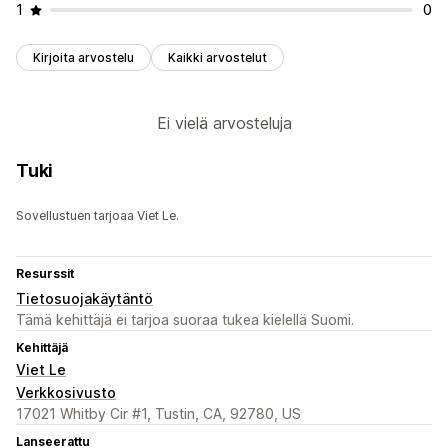
1
0
Kirjoita arvostelu
Kaikki arvostelut
Ei vielä arvosteluja
Tuki
Sovellustuen tarjoaa Viet Le.
Resurssit
Tietosuojakäytäntö
Tämä kehittäjä ei tarjoa suoraa tukea kielellä Suomi.
Kehittäjä
Viet Le
Verkkosivusto
17021 Whitby Cir #1, Tustin, CA, 92780, US
Lanseerattu