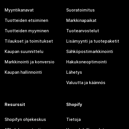
Myyntikanavat
Suoratoimitus
Tuotteiden etsiminen
Markkinapaikat
Tuotteiden myyminen
Tuotearvostelut
Tilaukset ja toimitukset
Lisämyynti ja tuotepaketit
Kaupan suunnittelu
Sähköpostimarkkinointi
Markkinointi ja konversio
Hakukoneoptimointi
Kaupan hallinnointi
Lähetys
Valuutta ja käännös
Resurssit
Shopify
Shopifyn ohjekeskus
Tietoja