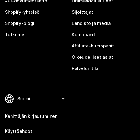
API-dokumentaatio
Uramahdollisuudet
Shopify-yhteisö
Sijoittajat
Shopify-blogi
Lehdistö ja media
Tutkimus
Kumppanit
Affiliate-kumppanit
Oikeudelliset asiat
Palvelun tila
Kehittäjän kirjautuminen
Käyttöehdot