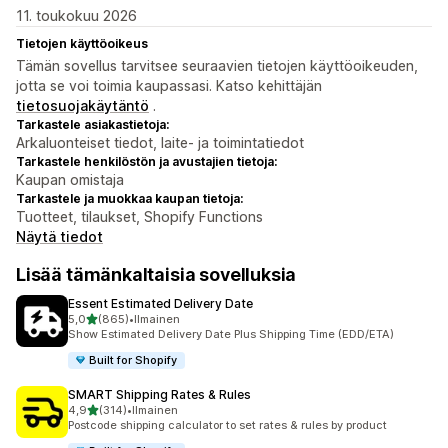
11. toukokuu 2026
Tietojen käyttöoikeus
Tämän sovellus tarvitsee seuraavien tietojen käyttöoikeuden,
jotta se voi toimia kaupassasi. Katso kehittäjän
tietosuojakäytäntö
.
Tarkastele asiakastietoja:
Arkaluonteiset tiedot, laite- ja toimintatiedot
Tarkastele henkilöstön ja avustajien tietoja:
Kaupan omistaja
Tarkastele ja muokkaa kaupan tietoja:
Tuotteet, tilaukset, Shopify Functions
Näytä tiedot
Lisää tämänkaltaisia sovelluksia
Essent Estimated Delivery Date
/ 5 tähteä
5,0
(865)
•
Ilmainen
865 arvostelua yhteensä
Show Estimated Delivery Date Plus Shipping Time (EDD/ETA)
Built for Shopify
SMART Shipping Rates & Rules
/ 5 tähteä
4,9
(314)
•
Ilmainen
314 arvostelua yhteensä
Postcode shipping calculator to set rates & rules by product