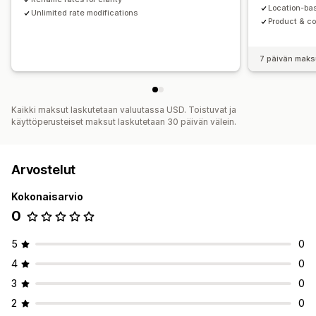
Location-ba
Unlimited rate modifications
Product & co
7 päivän maks
Kaikki maksut laskutetaan valuutassa USD. Toistuvat ja
käyttöperusteiset maksut laskutetaan 30 päivän välein.
Arvostelut
Kokonaisarvio
0
5
0
4
0
3
0
2
0