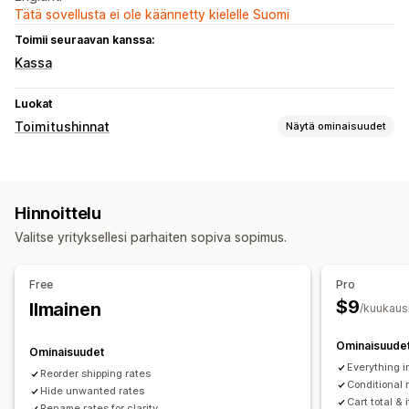
Tätä sovellusta ei ole käännetty kielelle Suomi
Toimii seuraavan kanssa:
Kassa
Luokat
Toimitushinnat
Näytä ominaisuudet
Mukautukset
Uudelleennimeämisen vaihtoehdot
Piilota hinnat
Hinnoittelu
Uudelleentilauksen hinnat
Mukautetut säännöt
Valitse yrityksellesi parhaiten sopiva sopimus.
Free
Pro
$9
Ilmainen
/kuukaus
Ominaisuude
Ominaisuudet
Everything i
Reorder shipping rates
Conditional 
Hide unwanted rates
Cart total &
Rename rates for clarity