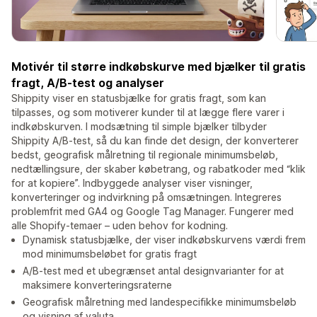
Motivér til større indkøbskurve med bjælker til gratis
fragt, A/B-test og analyser
Shippity viser en statusbjælke for gratis fragt, som kan
tilpasses, og som motiverer kunder til at lægge flere varer i
indkøbskurven. I modsætning til simple bjælker tilbyder
Shippity A/B-test, så du kan finde det design, der konverterer
bedst, geografisk målretning til regionale minimumsbeløb,
nedtællingsure, der skaber købetrang, og rabatkoder med “klik
for at kopiere”. Indbyggede analyser viser visninger,
konverteringer og indvirkning på omsætningen. Integreres
problemfrit med GA4 og Google Tag Manager. Fungerer med
alle Shopify-temaer – uden behov for kodning.
Dynamisk statusbjælke, der viser indkøbskurvens værdi frem
mod minimumsbeløbet for gratis fragt
A/B-test med et ubegrænset antal designvarianter for at
maksimere konverteringsraterne
Geografisk målretning med landespecifikke minimumsbeløb
og visning af valuta