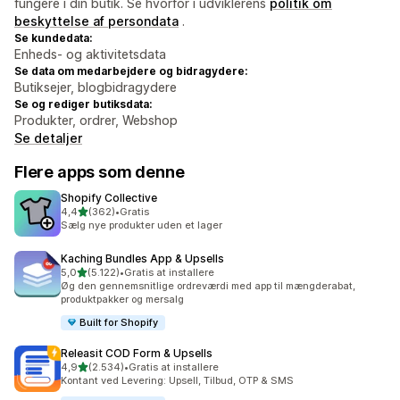
fungere i din butik. Se hvorfor i udviklerens
politik om
beskyttelse af persondata
.
Se kundedata:
Enheds- og aktivitetsdata
Se data om medarbejdere og bidragydere:
Butiksejer, blogbidragydere
Se og rediger butiksdata:
Produkter, ordrer, Webshop
Se detaljer
Flere apps som denne
Shopify Collective
ud af 5 stjerner
4,4
(362)
•
Gratis
362 anmeldelser i alt
Sælg nye produkter uden et lager
Kaching Bundles App & Upsells
ud af 5 stjerner
5,0
(5.122)
•
Gratis at installere
5122 anmeldelser i alt
Øg den gennemsnitlige ordreværdi med app til mængderabat,
produktpakker og mersalg
Built for Shopify
Releasit COD Form & Upsells
ud af 5 stjerner
4,9
(2.534)
•
Gratis at installere
2534 anmeldelser i alt
Kontant ved Levering: Upsell, Tilbud, OTP & SMS