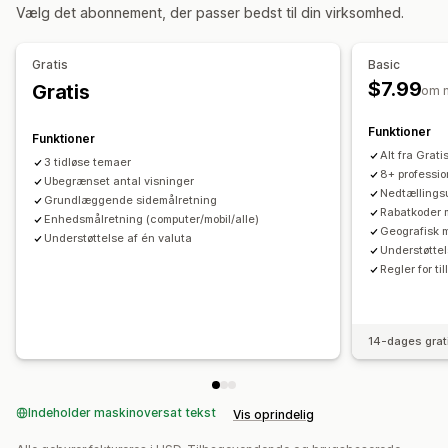
Tilbud og anbefalinger
Vælg det abonnement, der passer bedst til din virksomhed.
Gratis gaver
Gratis levering
Analyser
Gratis
Basic
$7.99
Gratis
A/B-test
Konverteringsrater
om 
Funktioner
Funktioner
Alt fra Grati
3 tidløse temaer
8+ professio
Ubegrænset antal visninger
Nedtællings
Grundlæggende sidemålretning
Rabatkoder m
Enhedsmålretning (computer/mobil/alle)
Geografisk m
Understøttelse af én valuta
Understøttel
Regler for t
14-dages grat
Indeholder maskinoversat tekst
Vis oprindelig