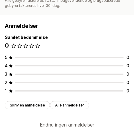
Alle gebyrer faktureres i USD. Tilbagevendende og brugsbaserede
gebyrer faktureres hver 30. dag.
Anmeldelser
Samlet bedømmelse
0
5
0
4
0
3
0
2
0
1
0
Skriv en anmeldelse
Alle anmeldelser
Endnu ingen anmeldelser