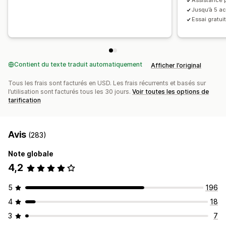
Assistance p
Jusqu’à 5 ac
Essai gratui
Contient du texte traduit automatiquement
Afficher l’original
Tous les frais sont facturés en USD. Les frais récurrents et basés sur
l’utilisation sont facturés tous les 30 jours.
Voir toutes les options de
tarification
Avis
(283)
Note globale
4,2
5
196
4
18
3
7