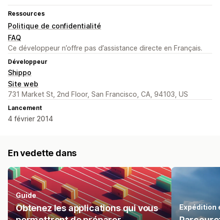
Ressources
Politique de confidentialité
FAQ
Ce développeur n’offre pas d’assistance directe en Français.
Développeur
Shippo
Site web
731 Market St, 2nd Floor, San Francisco, CA, 94103, US
Lancement
4 février 2014
En vedette dans
Guide
Obtenez les applications qui vous
Expédition
permettront de préparer,
Parcourez