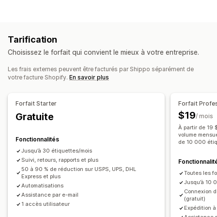
Étiquettes et emballages
Création d’étiquette
Personnalisation d’étiquette
Tarification
Impression en bloc
Validation de l’adresse
Choisissez le forfait qui convient le mieux à votre entreprise.
Bordereaux d’expédition
Documents personnalisés
Étiquettes de retour
Assurance d’expédition
Les frais externes peuvent être facturés par Shippo séparément de
votre facture Shopify.
En savoir plus
Règles d’expédition
Synchronisation des commandes
Sélection du transporteur
Frais d’expédition
Forfait Starter
Forfait Profe
Gestion des expéditions
$19
Gratuite
/ mois
Synchronisation des commandes
Suivi en temps réel
À partir de 19 
Page de suivi à l’image de la marque
volume mensuel
Fonctionnalités
de 10 000 étiq
Notifications par e-mail
Mises à jour des commandes
Jusqu’à 30 étiquettes/mois
Analyses de données d’expédition
Suivi, retours, rapports et plus
Fonctionnalit
50 à 90 % de réduction sur USPS, UPS, DHL
Toutes les fo
Express et plus
Jusqu’à 10 
Automatisations
Connexion d
Assistance par e-mail
(gratuit)
1 accès utilisateur
Expédition à