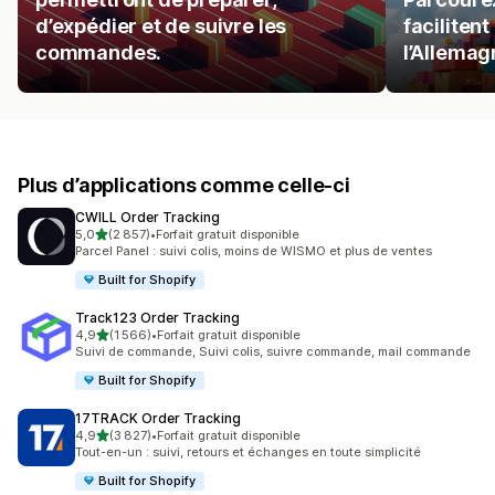
d’expédier et de suivre les
facilitent
commandes.
l’Allemag
Plus d’applications comme celle-ci
CWILL Order Tracking
étoile(s) sur 5
5,0
(2 857)
•
Forfait gratuit disponible
2857 avis au total
Parcel Panel : suivi colis, moins de WISMO et plus de ventes
Built for Shopify
Track123 Order Tracking
étoile(s) sur 5
4,9
(1 566)
•
Forfait gratuit disponible
1566 avis au total
Suivi de commande, Suivi colis, suivre commande, mail commande
Built for Shopify
17TRACK Order Tracking
étoile(s) sur 5
4,9
(3 827)
•
Forfait gratuit disponible
3827 avis au total
Tout-en-un : suivi, retours et échanges en toute simplicité
Built for Shopify