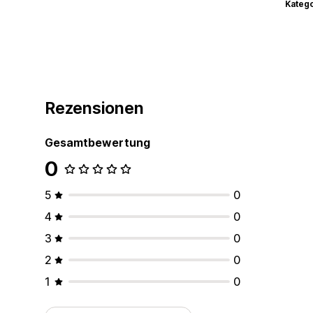
Kateg
Rezensionen
Gesamtbewertung
0
5
0
4
0
3
0
2
0
1
0