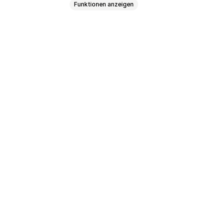
Funktionen anzeigen
asiert
Dimensionsbasiert
/Postleitzahl
en
Lieferdatum