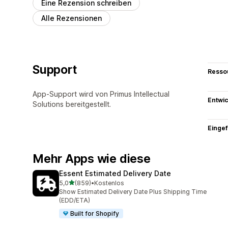
Eine Rezension schreiben
Alle Rezensionen
Support
Resso
App-Support wird von Primus Intellectual
Entwic
Solutions bereitgestellt.
Eingef
Mehr Apps wie diese
Essent Estimated Delivery Date
von 5 Sternen
5,0
(859)
•
Kostenlos
859 Rezensionen insgesamt
Show Estimated Delivery Date Plus Shipping Time
(EDD/ETA)
Built for Shopify