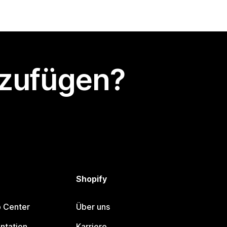
nzufügen?
Shopify
p Center
Über uns
ntation
Karriere