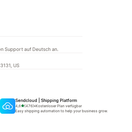
ten Support auf Deutsch an.
33131, US
Sendcloud | Shipping Platform
von 5 Sternen
4,6
(476)
•
Kostenloser Plan verfügbar
476 Rezensionen insgesamt
Easy shipping automation to help your business grow.