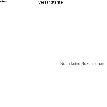
orien
Versandtarife
Tarifberechnung
Versanddienstleister-basiert
Kundenb
Produktbasiert
Gewichtsbasiert
PLZ
Anpassung
Benutzerdefinierte Benachrichtigung
Noch keine Rezensionen