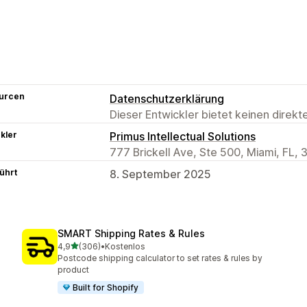
urcen
Datenschutzerklärung
Dieser Entwickler bietet keinen direk
kler
Primus Intellectual Solutions
777 Brickell Ave, Ste 500, Miami, FL, 
ührt
8. September 2025
SMART Shipping Rates & Rules
von 5 Sternen
4,9
(306)
•
Kostenlos
306 Rezensionen insgesamt
Postcode shipping calculator to set rates & rules by
product
Built for Shopify