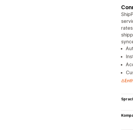
Conn
ShipP
servi
rates
shipp
synce
Aut
Ins
Acc
Cus
Ent
Sprac
Kompat