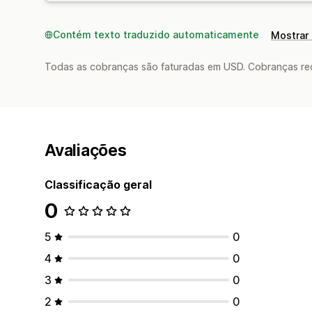
Contém texto traduzido automaticamente
Mostrar 
Todas as cobranças são faturadas em USD. Cobranças reco
Avaliações
Classificação geral
0
5
0
4
0
3
0
2
0