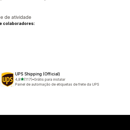
 e de atividade
e colaboradores:
UPS Shipping (Official)
de 5 estrelas
4,8
(117)
•
Grátis para instalar
117 avaliações ao todo
Painel de automação de etiquetas de frete da UPS