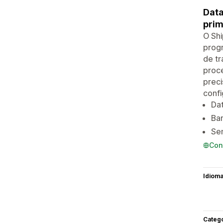
Data
prim
O Shi
progr
de t
proce
preci
confi
Dat
Bar
Sem
Con
Idiom
Categ