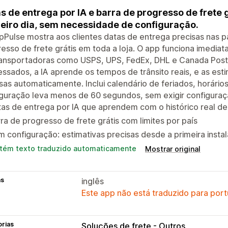
s de entrega por IA e barra de progresso de frete 
eiro dia, sem necessidade de configuração.
pPulse mostra aos clientes datas de entrega precisas nas 
esso de frete grátis em toda a loja. O app funciona imedi
ransportadoras como USPS, UPS, FedEx, DHL e Canada Post
ssados, a IA aprende os tempos de trânsito reais, e as est
sas automaticamente. Inclui calendário de feriados, horários
guração leva menos de 60 segundos, sem exigir configuraç
as de entrega por IA que aprendem com o histórico real de
ra de progresso de frete grátis com limites por país
 configuração: estimativas precisas desde a primeira insta
tém texto traduzido automaticamente
Mostrar original
as
inglês
Este app não está traduzido para port
orias
Soluções de frete - Outros