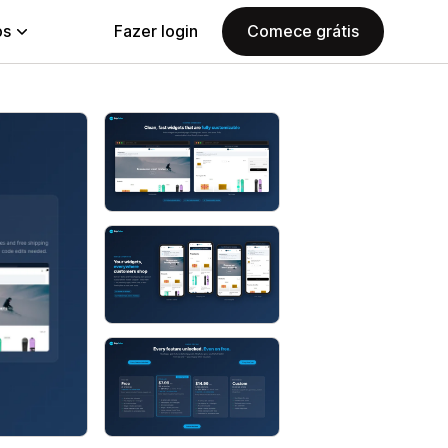
ps
Fazer login
Comece grátis