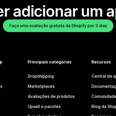
r adicionar um 
Faça uma avaliação gratuita da Shopify por 3 dias
p
Principais categorias
Recursos
Dropshipping
Central de a
os
Marketplaces
Documentaç
Avaliações de produtos
Comunidade
Upsell e pacotes
Blog da Sho