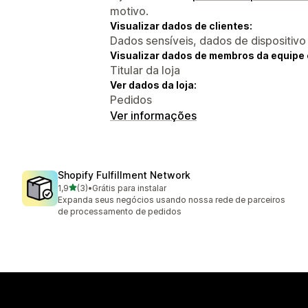
motivo.
Visualizar dados de clientes:
Dados sensíveis, dados de dispositivo
Visualizar dados de membros da equipe 
Titular da loja
Ver dados da loja:
Pedidos
Ver informações
Shopify Fulfillment Network
de 5 estrelas
1,9
(3)
•
Grátis para instalar
3 avaliações ao todo
Expanda seus negócios usando nossa rede de parceiros
de processamento de pedidos