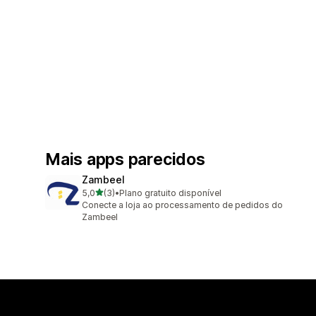
Mais apps parecidos
Zambeel
de 5 estrelas
5,0
(3)
•
Plano gratuito disponível
3 avaliações ao todo
Conecte a loja ao processamento de pedidos do
Zambeel