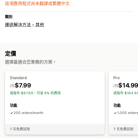
這項應用程式尚未翻譯成繁體中文
類別
運送解決方法 - 其他
定價
選擇最適合您業務的方案。
Standard
Pro
$7.99
$14.9
/月
/月
或每年 $87.89，可省 8% 的費用
或每年 $164.
功能
功能
200 orders/month
1,000 order
7 天免費試用
7 天免費試用