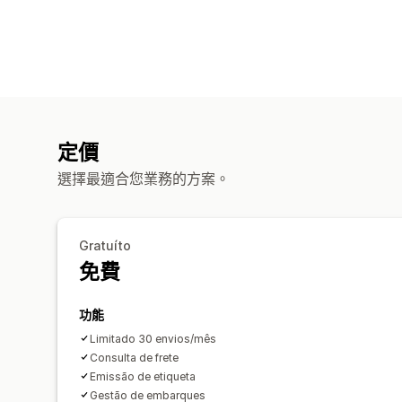
定價
選擇最適合您業務的方案。
Gratuíto
免費
功能
Limitado 30 envios/mês
Consulta de frete
Emissão de etiqueta
Gestão de embarques