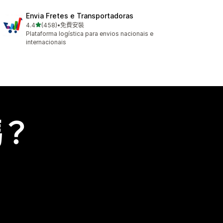
Envia Fretes e Transportadoras
滿分 5 顆星
4.4
(458)
•
免費安裝
共有 458 則評價
Plataforma logística para envios nacionais e
internacionais
嗎？