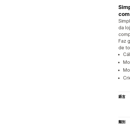
Simp
com
Simpl
da lo
compr
Faz 
de to
Cál
Mo
Mon
Cri
語言
類別