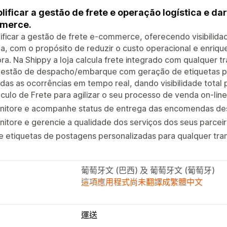
lificar a gestão de frete e operação logística e dar
merce.
ificar a gestão de frete e-commerce, oferecendo visibilidade
ja, com o propósito de reduzir o custo operacional e enriqu
a. Na Shippy a loja calcula frete integrado com qualquer 
gestão de despacho/embarque com geração de etiquetas p
das as ocorrências em tempo real, dando visibilidade tota
culo de Frete para agilizar o seu processo de venda on-line
nitore e acompanhe status de entrega das encomendas d
itore e gerencie a qualidade dos serviços dos seus parcei
e etiquetas de postagens personalizadas para qualquer tr
葡萄牙文 (巴西) 及 葡萄牙文 (葡萄牙)
這項應用程式尚未翻譯成繁體中文
運送