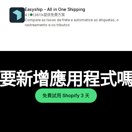
Easyship ‑ All in One Shipping
滿分 5 顆星
4.1
(361)
•
提供免費方案
共有 361 則評價
Compare as taxas de frete e automatize as etiquetas, o
rastreamento e os tributos
要新增應用程式
免費試用 Shopify 3 天