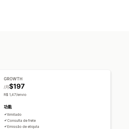
GROWTH
$197
/月
R$ 1,47/envio
功能
Ilimitado
Consulta de frete
Emissão de etiquta