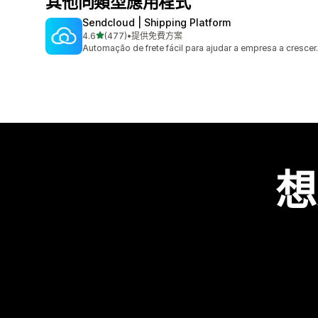
其他同類型應用程式
Sendcloud | Shipping Platform
滿分 5 顆星
4.6
(477)
•
提供免費方案
共有 477 則評價
Automação de frete fácil para ajudar a empresa a crescer.
想