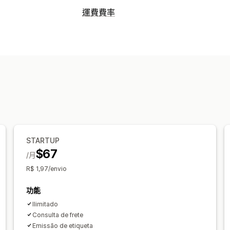
運費費率
STARTUP
$67
/月
R$ 1,97/envio
功能
Ilimitado
Consulta de frete
Emissão de etiqueta