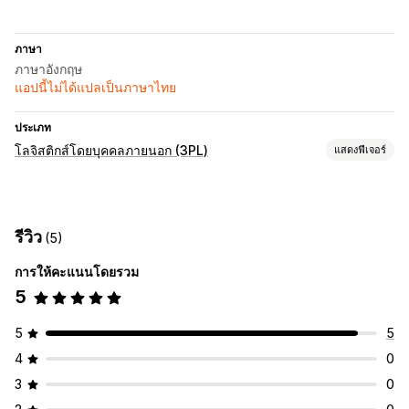
ภาษา
ภาษาอังกฤษ
แอปนี้ไม่ได้แปลเป็นภาษาไทย
ประเภท
โลจิสติกส์โดยบุคคลภายนอก (3PL)
แสดงฟีเจอร์
การจัดการคำสั่งซื้อ
การจัดการคำสั่งซื้อ
เส้นทางคำสั่งซื้อ
ใบจ่าหน้าสำหรับการจัดส่ง
รีวิว
(5)
อัตราค่าจัดส่ง
บันทึกการจัดส่ง
หน้าการติดตาม
ลิงก์ติดตาม
ประวัติการติดตาม
การคืนสินค้า
การคืนสินค้าล่วงหน้า
การให้คะแนนโดยรวม
5
5
5
4
0
3
0