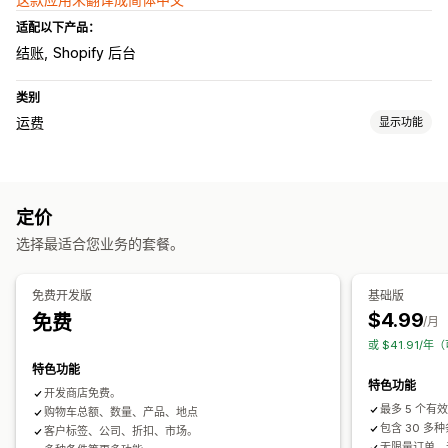
适配以下产品：
结账
Shopify 后台
类别
运费
显示功能
费率计算
基于客户
基于产品
基于数量
邮政编码
定价
自定义
选择最适合您业务的套餐。
订单限制
隐藏费率
地理位置
自定义规则
免费开发版
基础版
$4.99
免费
/月
或 $41.91/年
特色功能
特色功能
开发商店免费。
最多 5 个有
购物车总额、数量、产品、地点
包含 30 多
客户标签、公司、折扣、市场。
无限量订单。