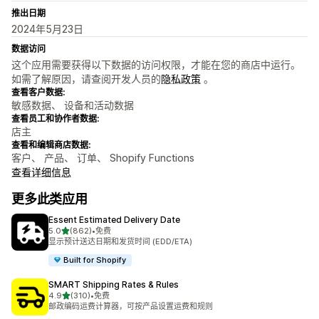
推出日期
2024年5月23日
数据访问
这个应用需要获得以下数据的访问权限，才能在您的商店中运行。
如需了解原因，请查阅开发人员的
隐私政策
。
查看客户数据:
敏感数据、 设备和活动数据
查看员工和协作者数据:
店主
查看和编辑商店数据:
客户、 产品、 订单、 Shopify Functions
查看详细信息
更多此类应用
Essent Estimated Delivery Date
星（满分 5 星）
5.0
(862)
•
免费
总共 862 条评论
显示预计送达日期和发货时间 (EDD/ETA)
Built for Shopify
SMART Shipping Rates & Rules
星（满分 5 星）
4.9
(310)
•
免费
总共 310 条评论
邮政编码运费计算器，可按产品设置运费和规则