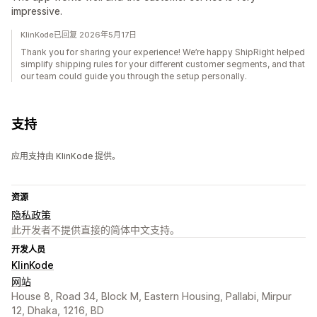
impressive.
KlinKode已回复 2026年5月17日
Thank you for sharing your experience! We’re happy ShipRight helped
simplify shipping rules for your different customer segments, and that
our team could guide you through the setup personally.
支持
应用支持由 KlinKode 提供。
资源
隐私政策
此开发者不提供直接的简体中文支持。
开发人员
KlinKode
网站
House 8, Road 34, Block M, Eastern Housing, Pallabi, Mirpur
12, Dhaka, 1216, BD