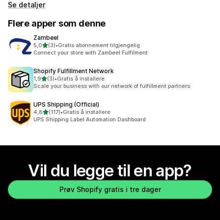
Se detaljer
Flere apper som denne
Zambeel
av 5 stjerner
5,0
(3)
•
Gratis abonnement tilgjengelig
Totalt 3 omtaler
Connect your store with Zambeel Fulfilment
Shopify Fulfillment Network
av 5 stjerner
1,9
(3)
•
Gratis å installere
Totalt 3 omtaler
Scale your business with our network of fulfillment partners
UPS Shipping (Official)
av 5 stjerner
4,8
(117)
•
Gratis å installere
Totalt 117 omtaler
UPS Shipping Label Automation Dashboard
Vil du legge til en app?
Prøv Shopify gratis i tre dager