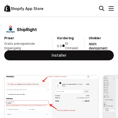
Shopify App Store
ShipRight
Priser
Vurdering
Utvikler
Gratis prøveperiode
(0
apps
0.0
tilgjengelig
Omtaler)
devlopment
Installer