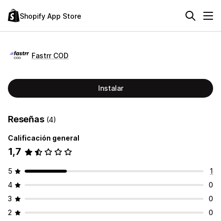
Shopify App Store
Fastrr COD
Instalar
Reseñas
(4)
Calificación general
1,7
5
1
4
0
3
0
2
0