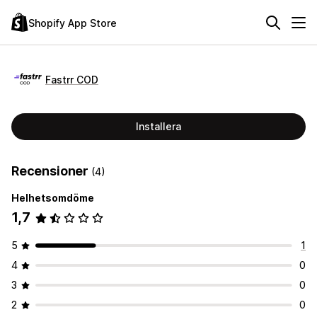
Shopify App Store
Fastrr COD
Installera
Recensioner
(4)
Helhetsomdöme
1,7
5
1
4
0
3
0
2
0