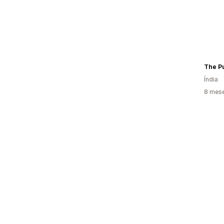
The P
Índia
8 mes