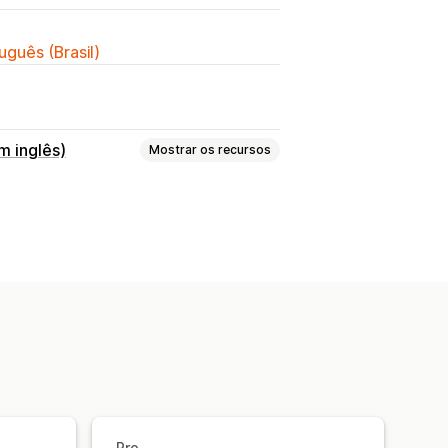
uguês (Brasil)
m inglês)
Mostrar os recursos
 de frete
Taxas de frete
 rastreamento
Pro