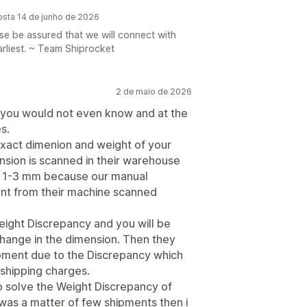
posta 14 de junho de 2026
ease be assured that we will connect with
arliest. ~ Team Shiprocket
2 de maio de 2026
 you would not even know and at the
s.
exact dimenion and weight of your
ion is scanned in their warehouse
f 1-3 mm because our manual
ent from their machine scanned
Weight Discrepancy and you will be
change in the dimension. Then they
ipment due to the Discrepancy which
shipping charges.
to solve the Weight Discrepancy of
 was a matter of few shipments then i