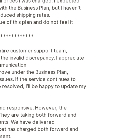
l prices I was charged. I expected
with the Business Plan, but I haven't
duced shipping rates.
e of this plan and do not feel it
************
ntire customer support team,
he invalid discrepancy. I appreciate
mmunication.
prove under the Business Plan,
ssues. If the service continues to
resolved, I’ll be happy to update my
nd responsive. However, the
They are taking both forward and
ents. We have delivered
ket has charged both forward and
ment.