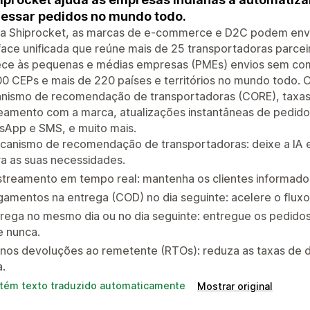
essar pedidos no mundo todo.
a Shiprocket, as marcas de e-commerce e D2C podem envia
face unificada que reúne mais de 25 transportadoras parce
ece às pequenas e médias empresas (PMEs) envios sem comp
0 CEPs e mais de 220 países e territórios no mundo todo. O
nismo de recomendação de transportadoras (CORE), taxas d
eamento com a marca, atualizações instantâneas de pedido
sApp e SMS, e muito mais.
canismo de recomendação de transportadoras: deixe a IA e
a as suas necessidades.
streamento em tempo real: mantenha os clientes informado
amentos na entrega (COD) no dia seguinte: acelere o flux
rega no mesmo dia ou no dia seguinte: entregue os pedidos
e nunca.
nos devoluções ao remetente (RTOs): reduza as taxas de 
a.
tém texto traduzido automaticamente
Mostrar original