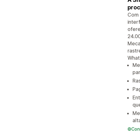
proc
Com 
inter
ofer
24.00
Meca
rastr
What
Me
par
Ra
Pag
Ent
qu
Me
alt
Con