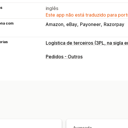
as
inglês
Este app não está traduzido para port
ona com
Amazon
eBay
Payoneer
Razorpay
orias
Logística de terceiros (3PL, na sigla e
Gerenciamento de pedidos
Pedidos - Outros
Processamento de pedidos
Etiquetas
Embalagem personalizada
Página de
Avançado