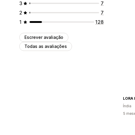
3
7
2
7
1
128
Escrever avaliação
Todas as avaliações
LORA 
Índia
5 mes