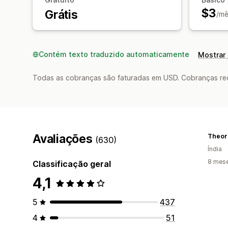
$3
Grátis
/mê
Contém texto traduzido automaticamente
Mostrar 
Todas as cobranças são faturadas em USD. Cobranças reco
Avaliações
Theor
(630)
Índia
8 mes
Classificação geral
4,1
5
437
4
51