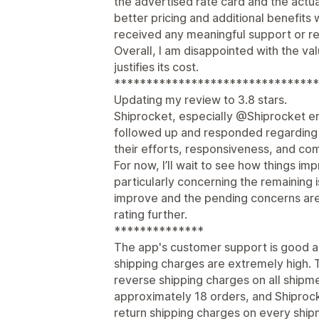
the advertised rate card and the actua
better pricing and additional benefits 
received any meaningful support or re
Overall, I am disappointed with the valu
justifies its cost.
********************************
Updating my review to 3.8 stars.
Shiprocket, especially @Shiprocket e
followed up and responded regarding t
their efforts, responsiveness, and co
For now, I’ll wait to see how things im
particularly concerning the remaining i
improve and the pending concerns are 
rating further.
**************
The app's customer support is good a
shipping charges are extremely high. 
reverse shipping charges on all shipm
approximately 18 orders, and Shiproc
return shipping charges on every ship