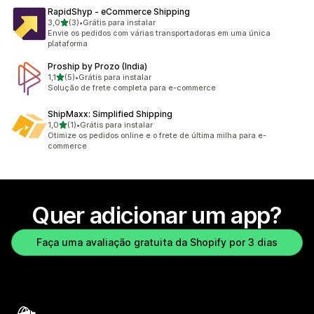
RapidShyp ‑ eCommerce Shipping
de 5 estrelas
3,0
(3)
•
Grátis para instalar
3 avaliações ao todo
Envie os pedidos com várias transportadoras em uma única
plataforma
Proship by Prozo (India)
de 5 estrelas
1,1
(5)
•
Grátis para instalar
5 avaliações ao todo
Solução de frete completa para e-commerce
ShipMaxx: Simplified Shipping
de 5 estrelas
1,0
(1)
•
Grátis para instalar
1 avaliações ao todo
Otimize os pedidos online e o frete de última milha para e-
commerce
Quer adicionar um app?
Faça uma avaliação gratuita da Shopify por 3 dias