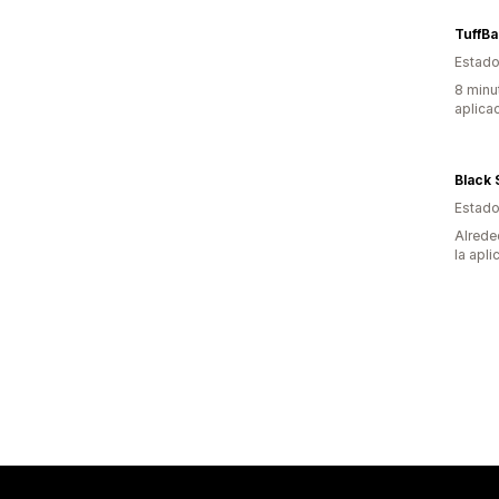
Estado
8 minu
aplica
Black 
Estado
Alrede
la apli