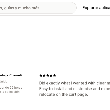
Explorar aplic
The Vintage Cosmetic Company
Unido
Did exactly what I wanted with clear 
dor de 22 horas
Easy to install and customise and exc
 la aplicación
relocate on the cart page.