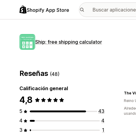
Shopify App Store
Ship: free shipping calculator
Reseñas
(48)
Calificación general
4,8
Reino 
Alrede
5
43
usando
4
4
3
1