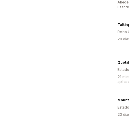
Alrede
usando
Talkin
Reino 
20 día
Quotab
Estado
21 min
aplica
Estado
23 día