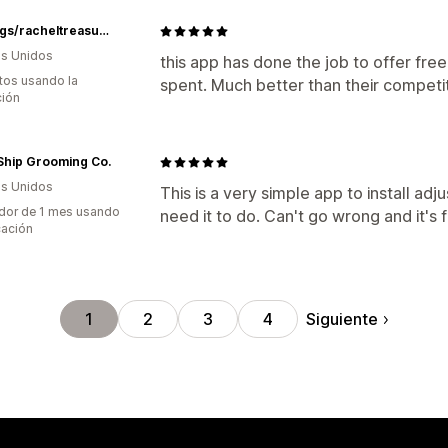
TuffBags/racheltreasures
s Unidos
this app has done the job to offer free
tos usando la
spent. Much better than their competit
ción
Ship Grooming Co.
s Unidos
This is a very simple app to install adj
dor de 1 mes usando
need it to do. Can't go wrong and it's 
cación
Siguiente
1
2
3
4