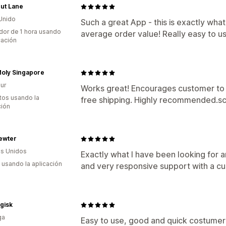
ut Lane
Unido
Such a great App - this is exactly wha
dor de 1 hora usando
average order value! Really easy to us
cación
Moly Singapore
ur
Works great! Encourages customer to hit
tos usando la
free shipping. Highly recommended.s
ción
ewter
s Unidos
Exactly what I have been looking for a
s usando la aplicación
and very responsive support with a c
gisk
ga
Easy to use, good and quick costumer