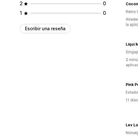
2
0
Cocon
Reino 
1
0
Alrede
la apli
Escribir una reseña
Liqui 
Singap
2 minu
aplica
Pink P
Estado
11 día
Lev Lo
Norue