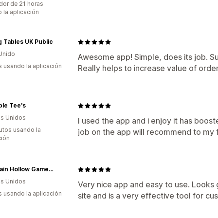
dor de 21 horas
 la aplicación
g Tables UK Public
Unido
Awesome app! Simple, does its job. S
s usando la aplicación
Really helps to increase value of orders
le Tee's
s Unidos
I used the app and i enjoy it has boost
utos usando la
job on the app will recommend to my 
ción
Mountain Hollow Game Calls
s Unidos
Very nice app and easy to use. Looks 
s usando la aplicación
site and is a very effective tool for 