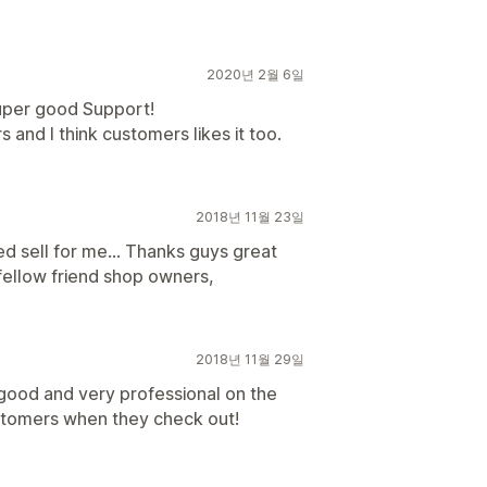
2020년 2월 6일
uper good Support!
 and I think customers likes it too.
2018년 11월 23일
ed sell for me... Thanks guys great
fellow friend shop owners,
2018년 11월 29일
good and very professional on the
customers when they check out!