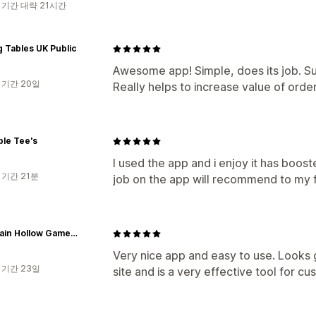
 기간 대략 21시간
g Tables UK Public
Awesome app! Simple, does its job. S
 기간 20일
Really helps to increase value of orders
le Tee's
I used the app and i enjoy it has boost
 기간 21분
job on the app will recommend to my 
Mountain Hollow Game Calls
Very nice app and easy to use. Looks 
 기간 23일
site and is a very effective tool for 