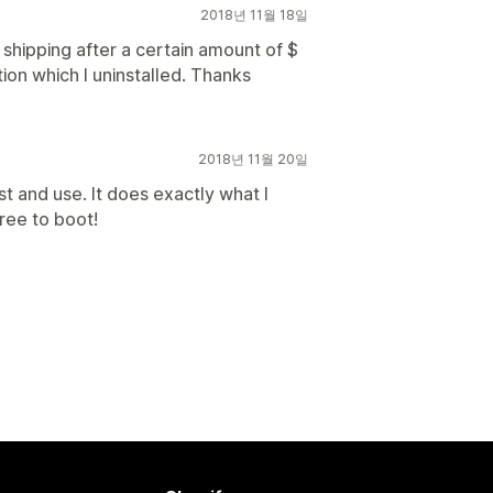
2018년 11월 18일
 shipping after a certain amount of $
ion which I uninstalled. Thanks
2018년 11월 20일
ust and use. It does exactly what I
free to boot!