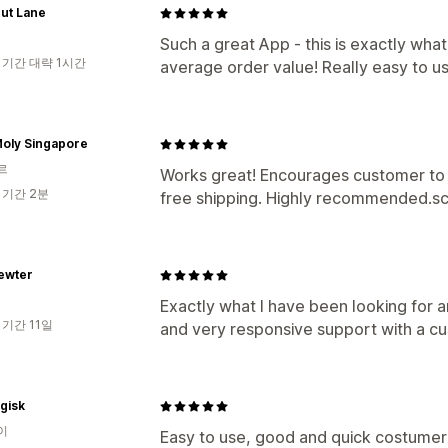
ut Lane
Such a great App - this is exactly wha
 기간 대략 1시간
average order value! Really easy to us
Moly Singapore
르
Works great! Encourages customer to hit
 기간 2분
free shipping. Highly recommended.s
ewter
Exactly what I have been looking for a
 기간 11일
and very responsive support with a c
gisk
이
Easy to use, good and quick costumer