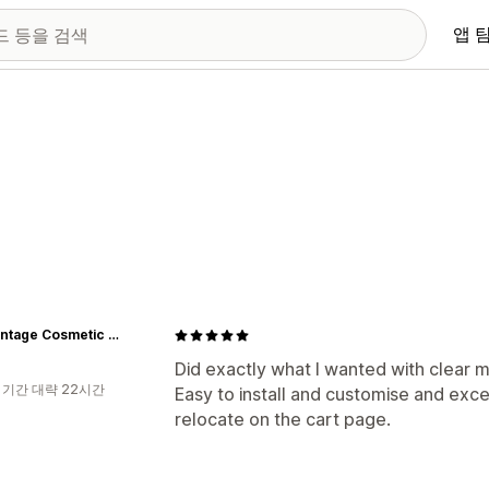
앱 
The Vintage Cosmetic Company
Did exactly what I wanted with clear 
 기간 대략 22시간
Easy to install and customise and exc
relocate on the cart page.