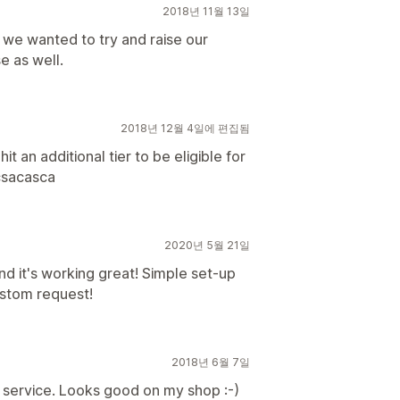
2018년 11월 13일
t we wanted to try and raise our
e as well.
2018년 12월 4일에 편집됨
 an additional tier to be eligible for
csacasca
2020년 5월 21일
nd it's working great! Simple set-up
ustom request!
2018년 6월 7일
 service. Looks good on my shop :-)