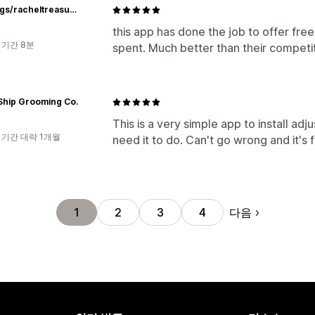
TuffBags/racheltreasures
this app has done the job to offer free
 기간 8분
spent. Much better than their competit
Ship Grooming Co.
This is a very simple app to install adj
 기간 대략 1개월
need it to do. Can't go wrong and it's 
다음
1
2
3
4