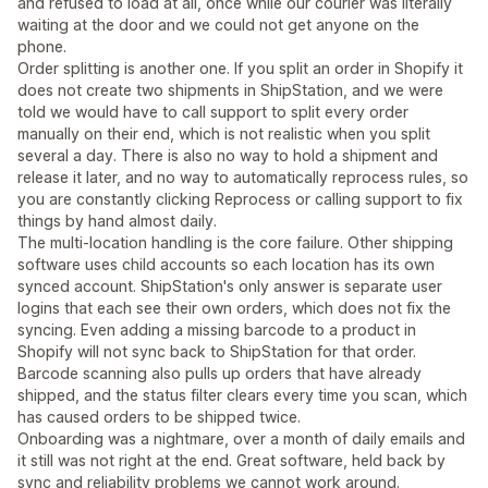
and refused to load at all, once while our courier was literally
waiting at the door and we could not get anyone on the
phone.
Order splitting is another one. If you split an order in Shopify it
does not create two shipments in ShipStation, and we were
told we would have to call support to split every order
manually on their end, which is not realistic when you split
several a day. There is also no way to hold a shipment and
release it later, and no way to automatically reprocess rules, so
you are constantly clicking Reprocess or calling support to fix
things by hand almost daily.
The multi-location handling is the core failure. Other shipping
software uses child accounts so each location has its own
synced account. ShipStation's only answer is separate user
logins that each see their own orders, which does not fix the
syncing. Even adding a missing barcode to a product in
Shopify will not sync back to ShipStation for that order.
Barcode scanning also pulls up orders that have already
shipped, and the status filter clears every time you scan, which
has caused orders to be shipped twice.
Onboarding was a nightmare, over a month of daily emails and
it still was not right at the end. Great software, held back by
sync and reliability problems we cannot work around.