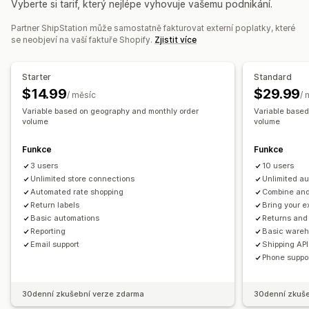
Vyberte si tarif, který nejlépe vyhovuje vašemu podnikání.
Pravidla přepravy
Datum doručení
Správa vracení
Synchronizace objednávek
Více jazyků
Výběr dopravce
Partner ShipStation může samostatně fakturovat externí poplatky, které
Automatizovaná schválení
Portál na vracení
se neobjeví na vaší faktuře Shopify.
Zjistit více
Sazby za dopravu
Vlastní zásady
Štítky zásilek
Analytika
Řízení zásilek
Starter
Standard
Synchronizace objednávek
Sledování v reálném čase
$14.99
$29.99
/ měsíc
/ 
Značková stránka pro sledování
E-mailová oznámení
Variable based on geography and monthly order
Variable base
volume
volume
Aktualizace objednávek
Analytika přepravy
Funkce
Funkce
3 users
10 users
Unlimited store connections
Unlimited a
Automated rate shopping
Combine and 
Return labels
Bring your e
Basic automations
Returns an
Reporting
Basic ware
Email support
Shipping API
Phone suppo
30denní zkušební verze zdarma
30denní zkuše