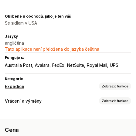
Oblíbené u obchodů, jako je ten váš
Se sídlem v USA
Jazyky
angličtina
Tato aplikace není přeložena do jazyka čeština
Funguje s:
Australia Post
Avalara
FedEx
NetSuite
Royal Mail
UPS
Kategorie
Expedice
Zobrazit funkce
Štítky a balení
Vrácení a výměny
Zobrazit funkce
Vytváření štítků
Přizpůsobení štítků
Hromadný tisk
Možnosti vrácení
Ověření adresy
Přepravní listy
Vlastní dokumenty
Automatizovaná vracení peněz
Ruční vracení peněz
Štítky pro vrácení
Skenování čárových kódů
Cena
Výměny
Kredit pro obchod
Vychystávací seznamy
Pojištění přepravy