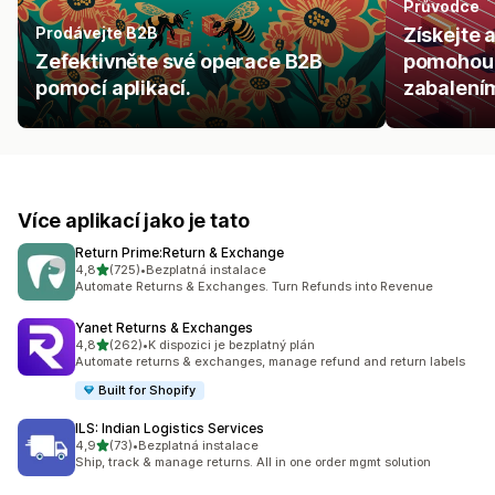
Průvodce
Prodávejte B2B
Získejte 
Zefektivněte své operace B2B
pomohou 
pomocí aplikací.
zabalením
Více aplikací jako je tato
Return Prime:Return & Exchange
z 5 hvězd
4,8
(725)
•
Bezplatná instalace
Celkový počet recenzí: 725
Automate Returns & Exchanges. Turn Refunds into Revenue
Yanet Returns & Exchanges
z 5 hvězd
4,8
(262)
•
K dispozici je bezplatný plán
Celkový počet recenzí: 262
Automate returns & exchanges, manage refund and return labels
Built for Shopify
ILS: Indian Logistics Services
z 5 hvězd
4,9
(73)
•
Bezplatná instalace
Celkový počet recenzí: 73
Ship, track & manage returns. All in one order mgmt solution