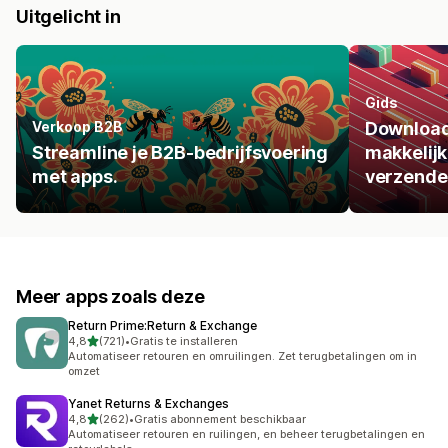
Uitgelicht in
Gids
Verkoop B2B
Download
Streamline je B2B-bedrijfsvoering
makkelijk
met apps.
verzende
Meer apps zoals deze
Return Prime:Return & Exchange
van 5 sterren
4,8
(721)
•
Gratis te installeren
721 recensies in totaal
Automatiseer retouren en omruilingen. Zet terugbetalingen om in
omzet
Yanet Returns & Exchanges
van 5 sterren
4,8
(262)
•
Gratis abonnement beschikbaar
262 recensies in totaal
Automatiseer retouren en ruilingen, en beheer terugbetalingen en