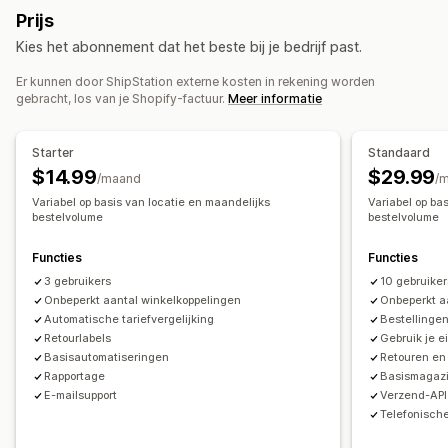
Retourlabels
Barcodes scannen
Picklijsten
Prijs
Handmatige terugbetalingen
Omruilingen
Winkeltegoed
Verzendverzekering
Verzendregels
Leverdatum
Kies het abonnement dat het beste bij je bedrijf past.
Synchronisatie van bestellingen
Meerdere talen
Retourbeheer
Vervoerdersselectie
Verzendtarieven
Er kunnen door ShipStation externe kosten in rekening worden
Automatische goedkeuringen
Retourportal
gebracht, los van je Shopify-factuur.
Meer informatie
Aangepast beleid
Verzendlabels
Analytics
Zendingen beheren
Synchronisatie van bestellingen
Tracking in realtime
Starter
Standaard
Trackingpagina met eigen merk
E-mailmeldingen
$14.99
$29.99
/maand
/
Updates van bestellingen
Analytics voor verzendingen
Variabel op basis van locatie en maandelijks
Variabel op ba
bestelvolume
bestelvolume
Functies
Functies
3 gebruikers
10 gebruiker
Onbeperkt aantal winkelkoppelingen
Onbeperkt a
Automatische tariefvergelijking
Bestellinge
Retourlabels
Gebruik je 
Basisautomatiseringen
Retouren en 
Rapportage
Basismagaz
E-mailsupport
Verzend-API
Telefonische