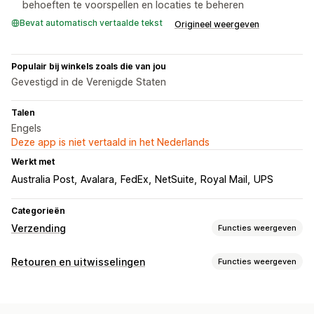
behoeften te voorspellen en locaties te beheren
Bevat automatisch vertaalde tekst
Origineel weergeven
Populair bij winkels zoals die van jou
Gevestigd in de Verenigde Staten
Talen
Engels
Deze app is niet vertaald in het Nederlands
Werkt met
Australia Post
Avalara
FedEx
NetSuite
Royal Mail
UPS
Categorieën
Verzending
Functies weergeven
Labels en verpakking
Retouren en uitwisselingen
Functies weergeven
Labelcreatie
Labelaanpassing
In bulk afdrukken
Retouropties
Adresvalidatie
Pakbonnen
Douaneformulieren
Automatische terugbetalingen