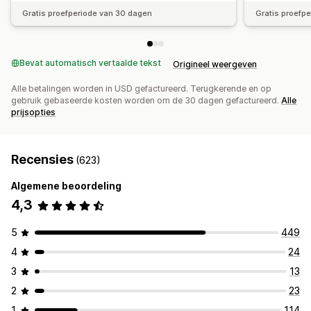
Gratis proefperiode van 30 dagen
Gratis proefp
Bevat automatisch vertaalde tekst
Origineel weergeven
Alle betalingen worden in USD gefactureerd. Terugkerende en op
gebruik gebaseerde kosten worden om de 30 dagen gefactureerd.
Alle
prijsopties
Recensies
(623)
Algemene beoordeling
4,3
5
449
4
24
3
13
2
23
1
114