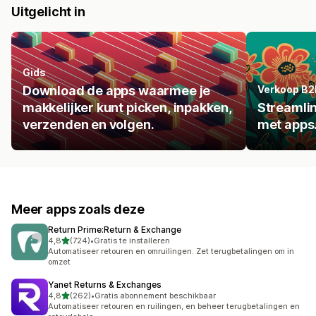
Uitgelicht in
Gids
Download de apps waarmee je
Verkoop B2
makkelijker kunt picken, inpakken,
Streamlin
verzenden en volgen.
met apps
Meer apps zoals deze
Return Prime:Return & Exchange
van 5 sterren
4,8
(724)
•
Gratis te installeren
724 recensies in totaal
Automatiseer retouren en omruilingen. Zet terugbetalingen om in
omzet
Yanet Returns & Exchanges
van 5 sterren
4,8
(262)
•
Gratis abonnement beschikbaar
262 recensies in totaal
Automatiseer retouren en ruilingen, en beheer terugbetalingen en