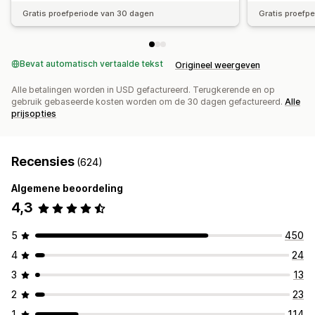
Gratis proefperiode van 30 dagen
Gratis proefp
Bevat automatisch vertaalde tekst
Origineel weergeven
Alle betalingen worden in USD gefactureerd. Terugkerende en op
gebruik gebaseerde kosten worden om de 30 dagen gefactureerd.
Alle
prijsopties
Recensies
(624)
Algemene beoordeling
4,3
5
450
4
24
3
13
2
23
1
114