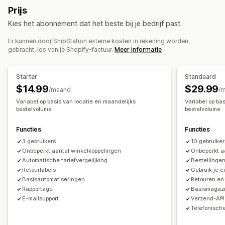
Retourlabels
Barcodes scannen
Picklijsten
Prijs
Handmatige terugbetalingen
Omruilingen
Winkeltegoed
Verzendverzekering
Verzendregels
Leverdatum
Kies het abonnement dat het beste bij je bedrijf past.
Synchronisatie van bestellingen
Meerdere talen
Retourbeheer
Vervoerdersselectie
Verzendtarieven
Er kunnen door ShipStation externe kosten in rekening worden
Automatische goedkeuringen
Retourportal
gebracht, los van je Shopify-factuur.
Meer informatie
Aangepast beleid
Verzendlabels
Analytics
Zendingen beheren
Synchronisatie van bestellingen
Tracking in realtime
Starter
Standaard
Trackingpagina met eigen merk
E-mailmeldingen
$14.99
$29.99
/maand
/
Updates van bestellingen
Analytics voor verzendingen
Variabel op basis van locatie en maandelijks
Variabel op ba
bestelvolume
bestelvolume
Functies
Functies
3 gebruikers
10 gebruiker
Onbeperkt aantal winkelkoppelingen
Onbeperkt a
Automatische tariefvergelijking
Bestellinge
Retourlabels
Gebruik je 
Basisautomatiseringen
Retouren en 
Rapportage
Basismagaz
E-mailsupport
Verzend-API
Telefonische