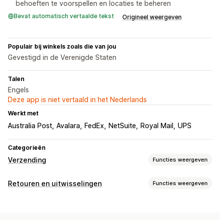
behoeften te voorspellen en locaties te beheren
Bevat automatisch vertaalde tekst
Origineel weergeven
Populair bij winkels zoals die van jou
Gevestigd in de Verenigde Staten
Talen
Engels
Deze app is niet vertaald in het Nederlands
Werkt met
Australia Post
Avalara
FedEx
NetSuite
Royal Mail
UPS
Categorieën
Verzending
Functies weergeven
Labels en verpakking
Retouren en uitwisselingen
Functies weergeven
Labelcreatie
Labelaanpassing
In bulk afdrukken
Retouropties
Adresvalidatie
Pakbonnen
Douaneformulieren
Automatische terugbetalingen