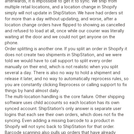
afterwards, it is impossible to get it to sync. We ship from
multiple retail locations, and a location change in Shopify
simply will not update in ShipStation. We have had orders sit
for more than a day without updating, and worse, after a
location change orders have flipped to showing as cancelled
and refused to load at all, once while our courier was literally
waiting at the door and we could not get anyone on the
phone.
Order splitting is another one. If you split an order in Shopify it
does not create two shipments in ShipStation, and we were
told we would have to call support to split every order
manually on their end, which is not realistic when you split
several a day. There is also no way to hold a shipment and
release it later, and no way to automatically reprocess rules, so
you are constantly clicking Reprocess or calling support to fix
things by hand almost daily.
The multi-location handling is the core failure. Other shipping
software uses child accounts so each location has its own
synced account. ShipStation's only answer is separate user
logins that each see their own orders, which does not fix the
syncing. Even adding a missing barcode to a product in
Shopify will not sync back to ShipStation for that order.
Barcode scanning also pulls up orders that have already