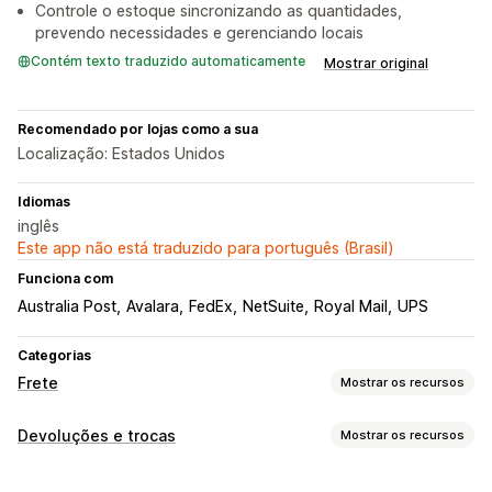
Controle o estoque sincronizando as quantidades,
prevendo necessidades e gerenciando locais
Contém texto traduzido automaticamente
Mostrar original
Recomendado por lojas como a sua
Localização: Estados Unidos
Idiomas
inglês
Este app não está traduzido para português (Brasil)
Funciona com
Australia Post
Avalara
FedEx
NetSuite
Royal Mail
UPS
Categorias
Frete
Mostrar os recursos
Etiquetas e embalagem
Devoluções e trocas
Mostrar os recursos
Criação de etiqueta
Personalização de etiqueta
Opções de devolução
Impressão em massa
Validação de endereço