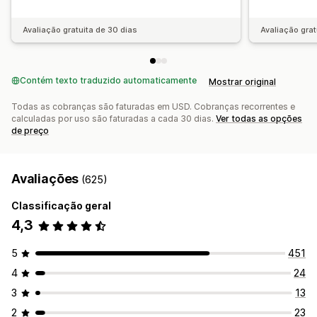
Avaliação gratuita de 30 dias
Avaliação grat
Contém texto traduzido automaticamente
Mostrar original
Todas as cobranças são faturadas em USD. Cobranças recorrentes e
calculadas por uso são faturadas a cada 30 dias.
Ver todas as opções
de preço
Avaliações
(625)
Classificação geral
4,3
5
451
4
24
3
13
2
23