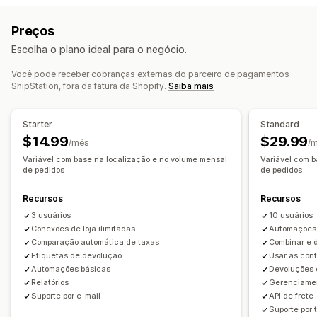
Devoluções automatizadas
Reembolsos manuais
Trocas
Guias de remessa
Documentos alfandegários
Preços
Crédito na loja
Etiquetas de devolução
Leitura de código de barras
Escolha o plano ideal para o negócio.
Listas de seleção
Seguro de frete
Regras de frete
Gestão de devoluções
Data de entrega
Sincronização de pedidos
Você pode receber cobranças externas do parceiro de pagamentos
Aprovações automáticas
Portal de devoluções
ShipStation, fora da fatura da Shopify.
Saiba mais
Em vários idiomas
Seleção de transportadora
Políticas personalizadas
Etiquetas de frete
Análises
Taxas de frete
Starter
Standard
Gerenciamento de remessas
$14.99
$29.99
/mês
/
Sincronização de pedidos
Variável com base na localização e no volume mensal
Variável com b
de pedidos
de pedidos
Acompanhamento em tempo real
Página de rastreamento com a marca
Recursos
Recursos
Notificações por e-mail
Atualizações de pedidos
3 usuários
10 usuários
Análises de frete
Conexões de loja ilimitadas
Automações 
Comparação automática de taxas
Combinar e d
Etiquetas de devolução
Usar as cont
Automações básicas
Devoluções 
Relatórios
Gerenciame
Suporte por e-mail
API de frete
Suporte por 