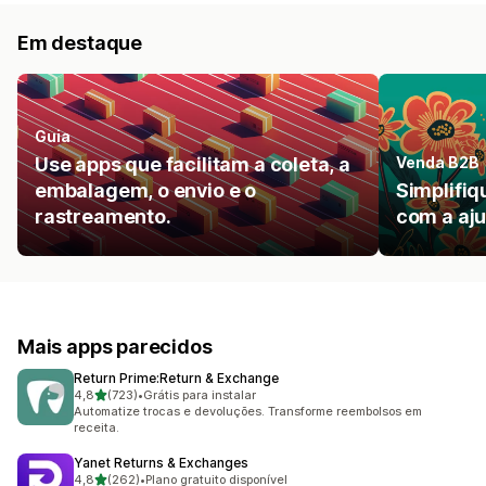
Em destaque
Guia
Use apps que facilitam a coleta, a
Venda B2B
embalagem, o envio e o
Simplifi
rastreamento.
com a aju
Mais apps parecidos
Return Prime:Return & Exchange
de 5 estrelas
4,8
(723)
•
Grátis para instalar
723 avaliações ao todo
Automatize trocas e devoluções. Transforme reembolsos em
receita.
Yanet Returns & Exchanges
de 5 estrelas
4,8
(262)
•
Plano gratuito disponível