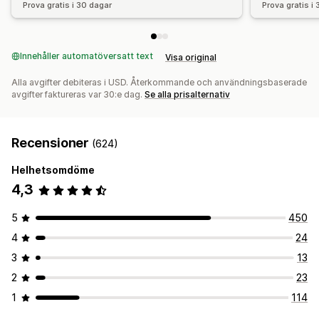
Prova gratis i 30 dagar
Prova gratis i
Innehåller automatöversatt text
Visa original
Alla avgifter debiteras i USD. Återkommande och användningsbaserade
avgifter faktureras var 30:e dag.
Se alla prisalternativ
Recensioner
(624)
Helhetsomdöme
4,3
5
450
4
24
3
13
2
23
1
114