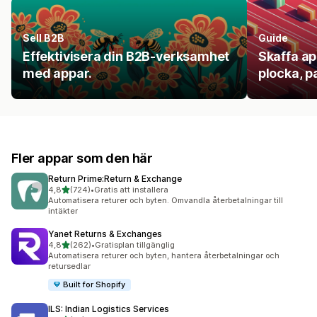
Sell B2B
Guide
Effektivisera din B2B-verksamhet
Skaffa ap
med appar.
plocka, p
Fler appar som den här
Return Prime:Return & Exchange
av 5 stjärnor
4,8
(724)
•
Gratis att installera
724 recensioner totalt
Automatisera returer och byten. Omvandla återbetalningar till
intäkter
Yanet Returns & Exchanges
av 5 stjärnor
4,8
(262)
•
Gratisplan tillgänglig
262 recensioner totalt
Automatisera returer och byten, hantera återbetalningar och
retursedlar
Built for Shopify
ILS: Indian Logistics Services