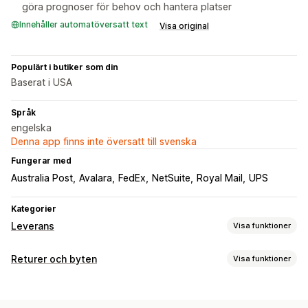
göra prognoser för behov och hantera platser
Innehåller automatöversatt text
Visa original
Populärt i butiker som din
Baserat i USA
Språk
engelska
Denna app finns inte översatt till svenska
Fungerar med
Australia Post
Avalara
FedEx
NetSuite
Royal Mail
UPS
Kategorier
Leverans
Visa funktioner
Etiketter och förpackningsmaterial
Returer och byten
Visa funktioner
Etikettskapande
Etikettanpassning
Tryckning i bulk
Returalternativ
Addressvalidering
Följesedlar
Anpassade dokument
Automatiska återbetalningar
Manuella återbetalningar