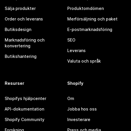
Sälja produkter
Produktomdömen
Order och leverans
Merförsäljning och paket
Butiksdesign
E-postmarknadsföring
Marknadsföring och
SEO
konvertering
Leverans
Butikshantering
Valuta och språk
Resurser
Shopify
Shopifys hjälpcenter
Om
API-dokumentation
Jobba hos oss
Shopify Community
Investerare
Forskning
Press och media