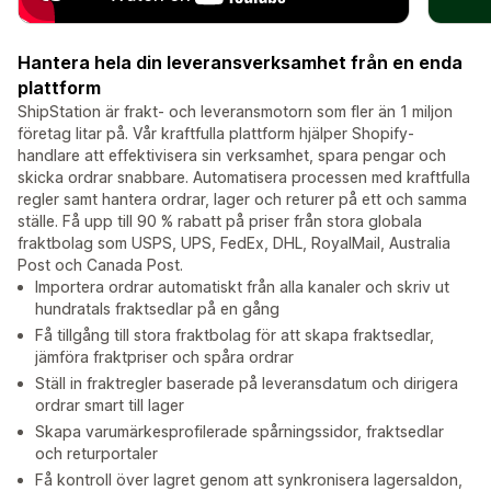
Hantera hela din leveransverksamhet från en enda
plattform
ShipStation är frakt- och leveransmotorn som fler än 1 miljon
företag litar på. Vår kraftfulla plattform hjälper Shopify-
handlare att effektivisera sin verksamhet, spara pengar och
skicka ordrar snabbare. Automatisera processen med kraftfulla
regler samt hantera ordrar, lager och returer på ett och samma
ställe. Få upp till 90 % rabatt på priser från stora globala
fraktbolag som USPS, UPS, FedEx, DHL, RoyalMail, Australia
Post och Canada Post.
Importera ordrar automatiskt från alla kanaler och skriv ut
hundratals fraktsedlar på en gång
Få tillgång till stora fraktbolag för att skapa fraktsedlar,
jämföra fraktpriser och spåra ordrar
Ställ in fraktregler baserade på leveransdatum och dirigera
ordrar smart till lager
Skapa varumärkesprofilerade spårningssidor, fraktsedlar
och returportaler
Få kontroll över lagret genom att synkronisera lagersaldon,