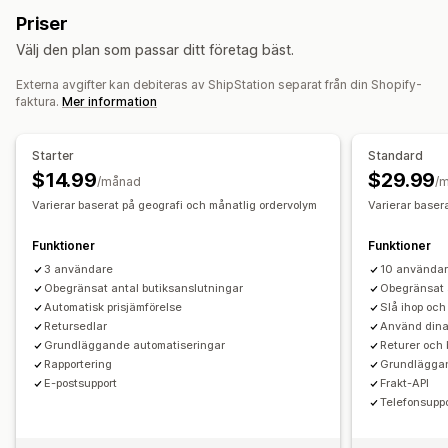
Retursedlar
Streckkodsläsning
Plocklista
Fraktförsäkring
Priser
Exchanges
Värdecheck
Fraktregler
Leveransdatum
Ordersynkronisering
Välj den plan som passar ditt företag bäst.
Flera språk
Val av budfirma
Fraktkostnader
Returhantering
Externa avgifter kan debiteras av ShipStation separat från din Shopify-
Automatiska godkännanden
Returportal
Leveranshantering
faktura.
Mer information
Anpassade policyer
Fraktsedlar
Analysverktyg
Ordersynkronisering
Spårning i realtid
Varumärkesanpassad spårningssida
E-postaviseringar
Starter
Standard
Orderuppdateringar
Leveransanalys
$14.99
$29.99
/månad
/
Varierar baserat på geografi och månatlig ordervolym
Varierar baser
Funktioner
Funktioner
3 användare
10 använda
Obegränsat antal butiksanslutningar
Obegränsat 
Automatisk prisjämförelse
Slå ihop och
Retursedlar
Använd dina 
Grundläggande automatiseringar
Returer och
Rapportering
Grundläggan
E-postsupport
Frakt-API
Telefonsupp