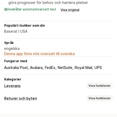
göra prognoser för behov och hantera platser
Innehåller automatöversatt text
Visa original
Populärt i butiker som din
Baserat i USA
Språk
engelska
Denna app finns inte översatt till svenska
Fungerar med
Australia Post
Avalara
FedEx
NetSuite
Royal Mail
UPS
Kategorier
Leverans
Visa funktioner
Etiketter och förpackningsmaterial
Returer och byten
Visa funktioner
Etikettskapande
Etikettanpassning
Tryckning i bulk
Returalternativ
Addressvalidering
Följesedlar
Anpassade dokument
Automatiska återbetalningar
Manuella återbetalningar