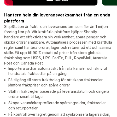
Hantera hela din leveransverksamhet från en enda
plattform
ShipStation är frakt- och leveransmotorn som fler än 1 miljon
företag litar på. Vår kraftfulla plattform hjälper Shopify-
handlare att effektivisera sin verksamhet, spara pengar och
skicka ordrar snabbare. Automatisera processen med kraftfulla
regler samt hantera ordrar, lager och returer på ett och samma
ställe. Få upp till 90 % rabatt på priser från stora globala
fraktbolag som USPS, UPS, FedEx, DHL, RoyalMail, Australia
Post och Canada Post.
Importera ordrar automatiskt från alla kanaler och skriv ut
hundratals fraktsedlar på en gång
Få tillgång till stora fraktbolag för att skapa fraktsedlar,
jämföra fraktpriser och spåra ordrar
Ställ in fraktregler baserade på leveransdatum och dirigera
ordrar smart till lager
Skapa varumärkesprofilerade spårningssidor, fraktsedlar
och returportaler
Få kontroll över lagret genom att synkronisera lagersaldon,