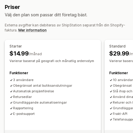
Retursedlar
Streckkodsläsning
Plocklista
Fraktförsäkring
Priser
Exchanges
Värdecheck
Fraktregler
Leveransdatum
Ordersynkronisering
Välj den plan som passar ditt företag bäst.
Flera språk
Val av budfirma
Fraktkostnader
Returhantering
Externa avgifter kan debiteras av ShipStation separat från din Shopify-
Automatiska godkännanden
Returportal
Leveranshantering
faktura.
Mer information
Anpassade policyer
Fraktsedlar
Analysverktyg
Ordersynkronisering
Spårning i realtid
Varumärkesanpassad spårningssida
E-postaviseringar
Starter
Standard
Orderuppdateringar
Leveransanalys
$14.99
$29.99
/månad
/
Varierar baserat på geografi och månatlig ordervolym
Varierar baser
Funktioner
Funktioner
3 användare
10 använda
Obegränsat antal butiksanslutningar
Obegränsat 
Automatisk prisjämförelse
Slå ihop och
Retursedlar
Använd dina 
Grundläggande automatiseringar
Returer och
Rapportering
Grundläggan
E-postsupport
Frakt-API
Telefonsupp