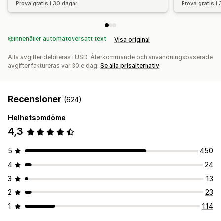
Prova gratis i 30 dagar
Prova gratis i
Innehåller automatöversatt text
Visa original
Alla avgifter debiteras i USD. Återkommande och användningsbaserade
avgifter faktureras var 30:e dag.
Se alla prisalternativ
Recensioner
(624)
Helhetsomdöme
4,3
5
450
4
24
3
13
2
23
1
114