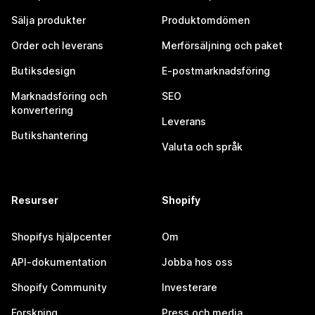
Sälja produkter
Produktomdömen
Order och leverans
Merförsäljning och paket
Butiksdesign
E-postmarknadsföring
Marknadsföring och
SEO
konvertering
Leverans
Butikshantering
Valuta och språk
Resurser
Shopify
Shopifys hjälpcenter
Om
API-dokumentation
Jobba hos oss
Shopify Community
Investerare
Forskning
Press och media