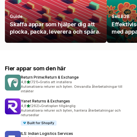
Guide
Sell B2B
Skaffa appar som hjälper dig att
Effektivi
plocka, packa, leverera och spåra.
med appa
Fler appar som den här
Return Prime:Return & Exchange
av 5 stjärnor
4,8
(721)
•
Gratis att installera
721 recensioner totalt
Automatisera returer och byten. Omvandla återbetalningar till
intäkter
Yanet Returns & Exchanges
av 5 stjärnor
4,8
(262)
•
Gratisplan tillgänglig
262 recensioner totalt
Automatisera returer och byten, hantera återbetalningar och
retursedlar
Built for Shopify
ILS: Indian Logistics Services