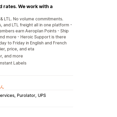
d rates. We work with a
g & LTL. No volume commitments.
and LTL freight all in one platform -
mbers earn Aeroplan Points - Ship
nd more - Heroic Support is there
ay to Friday in English and French
er, price, and eta
or, and more
Instant Labels
ん
ervices
Purolator
UPS