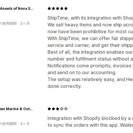
Liquid Assets of Nova Scotia
ShipTime, with its integration with Sh
の使用期間：2ヶ月
We sell heavy items and now ship acro
now have been prohibitive for most c
With ShipTime, we can offer fair shipp
service and carrier, and get their ship
Best of all, the integration enables ou
number and fulfilment status without a
Notifications come promptly, invoices
and send on to our accounting.
The setup was relatively easy, and He
done correctly.
Canadian Marine & Outdoor Equipment
Integration with Shopify blocked by a 
の使用期間：3ヶ月
to sync the orders with this app. Waitin