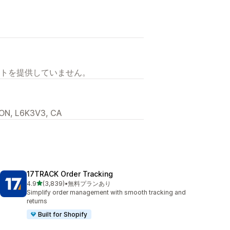
トを提供していません。
, ON, L6K3V3, CA
17TRACK Order Tracking
5つ星中
4.9
(3,839)
•
無料プランあり
合計レビュー数：3839件
Simplify order management with smooth tracking and
returns
Built for Shopify