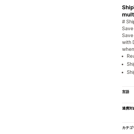
Ship
mult
# Shi
Save 
Save
with 
when 
Rea
Shi
Shi
言語
連携対
カテゴ