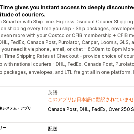
Time gives you instant access to deeply discounte
itude of couriers.
p Smarter with ShipTime. Express Discount Courier Shippin
on shipping every time you ship - Ship packages, envelopes, 
 even more with your Costco or CFIB membership + CFIB me
DHL, FedEx, Canada Post, Purolator, Canpar, Loomis, GLS, a
you need it via phone, email, or chat – 8:30am to 8pm Mond
l Time Shipping Rates at Checkout - provide choice of couri
p with national couriers - DHL, FedEx, Canada Post, Purolat
p packages, envelopes, and LTL freight all in one platform. 
英語
このアプリは日本語に翻訳されていませ
象システム・アプリ
Canada Post
DHL
FedEx
Over 250 S
リー
配送