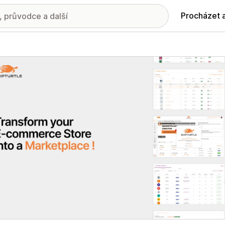
Procházet 
ie propagovaných obrázků