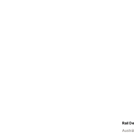
Rail D
Austrál