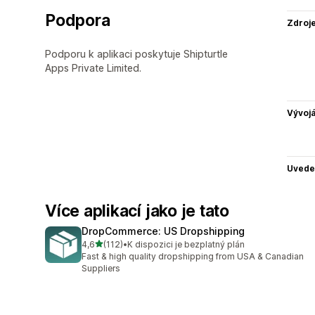
Podpora
Zdroj
Podporu k aplikaci poskytuje Shipturtle
Apps Private Limited.
Vývojá
Uvede
Více aplikací jako je tato
DropCommerce: US Dropshipping
z 5 hvězd
4,6
(112)
•
K dispozici je bezplatný plán
Celkový počet recenzí: 112
Fast & high quality dropshipping from USA & Canadian
Suppliers