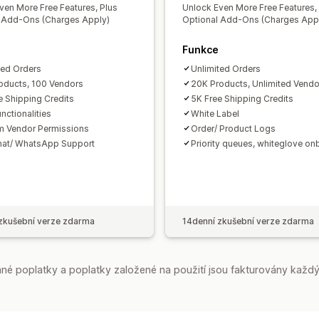
Nizozemsko
Německo
Polsko
Rusk
ven More Free Features, Plus
Unlock Even More Free Features,
 Add-Ons (Charges Apply)
Optional Add-Ons (Charges App
Spojené království
Spojené státy
Tu
Švédsko
Švýcarsko
Funkce
ted Orders
Unlimited Orders
oducts, 100 Vendors
20K Products, Unlimited Vendo
e Shipping Credits
5K Free Shipping Credits
nctionalities
White Label
 Vendor Permissions
Order/ Product Logs
hat/ WhatsApp Support
Priority queues, whiteglove on
zkušební verze zdarma
14denní zkušební verze zdarma
é poplatky a poplatky založené na použití jsou fakturovány každý