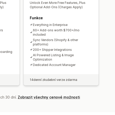
o
Saúdská Arábie
 Plus
Unlock Even More Free Features, Plus
ly)
Optional Add-Ons (Charges Apply)
rkmenistán
Čína
Španělsko
Funkce
Everything in Enterprise
rs
60+ Add-ons worth $700+/mo
included
Sync Vendors (Shopify & other
platforms)
200+ Shipper Integrations
boarding
AI Powered Listing & Image
Optimization
Dedicated Account Manager
14denní zkušební verze zdarma
ch 30 dní.
Zobrazit všechny cenové možnosti