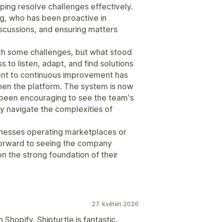
ing resolve challenges effectively.
rg, who has been proactive in
iscussions, and ensuring matters
ith some challenges, but what stood
s to listen, adapt, and find solutions
ent to continuous improvement has
en the platform. The system is now
s been encouraging to see the team's
ey navigate the complexities of
nesses operating marketplaces or
 forward to seeing the company
on the strong foundation of their
27. květen 2026
Shopify, Shipturtle is fantastic.