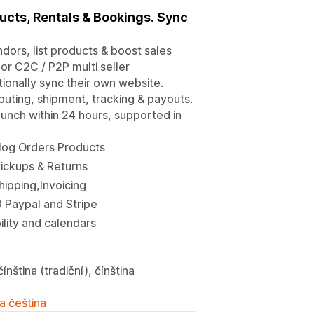
ucts, Rentals & Bookings. Sync
dors, list products & boost sales
or C2C / P2P multi seller
ionally sync their own website.
uting, shipment, tracking & payouts.
unch within 24 hours, supported in
alog Orders Products
Pickups & Returns
hipping,Invoicing
 Paypal and Stripe
lity and calendars
ínština (tradiční), čínština
a čeština