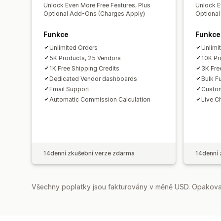
Unlock Even More Free Features, Plus
Unlock E
Optional Add-Ons (Charges Apply)
Optional
Funkce
Funkce
Unlimited Orders
Unlimi
5K Products, 25 Vendors
10K Pr
1K Free Shipping Credits
3K Fre
Dedicated Vendor dashboards
Bulk Fu
Email Support
Custom
Automatic Commission Calculation
Live C
14denní zkušební verze zdarma
14denní 
Všechny poplatky jsou fakturovány v měně USD. Opakovan