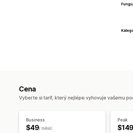
Funguj
Katego
Cena
Vyberte si tarif, který nejlépe vyhovuje vašemu po
Business
Peak
$49
$14
/ měsíc