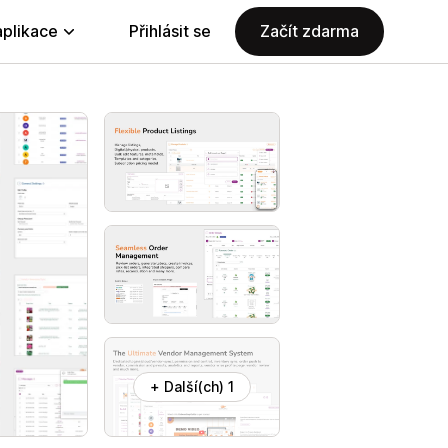
aplikace
Přihlásit se
Začít zdarma
+ Další(ch) 1