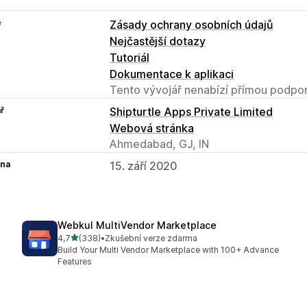
e
Zásady ochrany osobních údajů
Nejčastější dotazy
Tutoriál
Dokumentace k aplikaci
Tento vývojář nenabízí přímou podpor
ř
Shipturtle Apps Private Limited
Webová stránka
Ahmedabad, GJ, IN
na
15. září 2020
Webkul MultiVendor Marketplace
z 5 hvězd
4,7
(338)
•
Zkušební verze zdarma
Celkový počet recenzí: 338
Build Your Multi Vendor Marketplace with 100+ Advance
Features