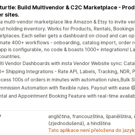
turtle: Build Multivendor & C2C Marketplace - Prod
r sites.
 a multi-vendor marketplace like Amazon & Etsy to invite ven
ut holding inventory. Works for Products, Rentals, Bookings 
tplaces. Each seller gets a dashboard on cloud and can opt
ate 400+ workflows - onboarding, catalog import, order ro
pp is configurable, no code & boasts 1000+ integrations! La
ountries.
ti Vendor Dashboards with insta Vendor Website sync: Cat
+ Shipping Integrations - Rate API, Labels, Tracking, NDR, 
cess 100s of orders in minutes with automation rules,Bulk S
mission Automation with flexible rules. Payout with ease @
tal and Appointment Booking Feature with real-time availabi
y
angličtina, francouzština, španělština, č
(zjednodušená), a hindština
Tato aplikace není přeložena do jazyk