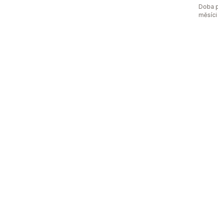
Doba p
měsíci