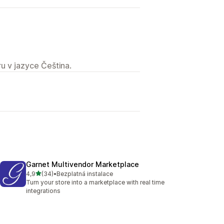
u v jazyce Čeština.
Garnet Multivendor Marketplace
z 5 hvězd
4,9
(34)
•
Bezplatná instalace
Celkový počet recenzí: 34
Turn your store into a marketplace with real time
integrations