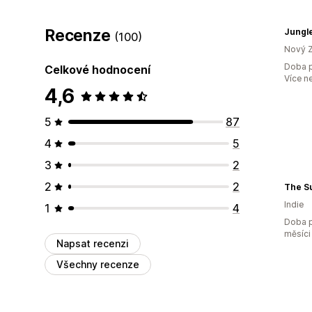
Recenze
Jungle
(100)
Nový 
Doba p
Celkové hodnocení
Více n
4,6
5
87
4
5
3
2
2
2
Indie
1
4
Doba p
měsíci
Napsat recenzi
Všechny recenze