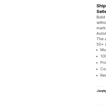
Ship
Selle
Build
witho
marke
Autom
The a
50+ c
Mul
100
Pro
Com
Ren
Jazyk