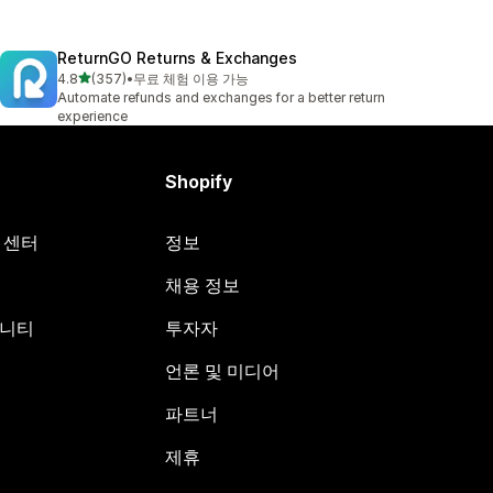
ReturnGO Returns & Exchanges
별 5개 중
4.8
(357)
•
무료 체험 이용 가능
총 리뷰 357개
Automate refunds and exchanges for a better return
experience
Shopify
원 센터
정보
채용 정보
뮤니티
투자자
언론 및 미디어
파트너
제휴