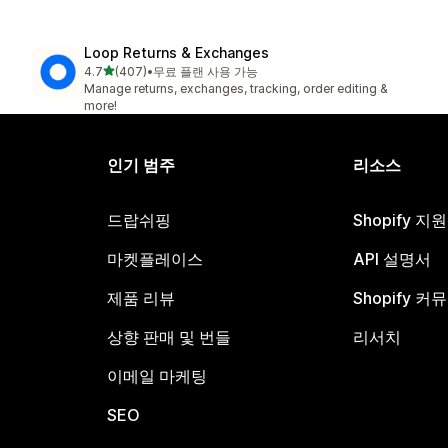
Loop Returns & Exchanges
별 5개 중
4.7
(407)
•
무료 플랜 사용 가능
총 리뷰 407개
Manage returns, exchanges, tracking, order editing &
more!
인기 범주
리소스
드랍쉬핑
Shopify 지
마켓플레이스
API 설명서
제품 리뷰
Shopify 커
상향 판매 및 번들
리서치
이메일 마케팅
SEO