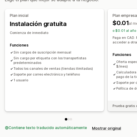
Plan inicial
Plan empresa
$0.01
Instalación gratuita
al m
o $0.01 al año
Comienza de inmediato
Paga en CAD. R
acceder a otra
Funciones
Sin cargos de suscripción mensual
Funciones
Sin cargo por etiqueta con los transportistas
Oferta espec
predeterminados
$/mes)
Todos los canales de ventas (tiendas ilimitadas)
Calculadora 
Soporte por correo electrónico y teléfono
pago de la t
1 usuario
Soporte por 
Política de 
Prueba gratis 
Contiene texto traducido automáticamente
Mostrar original