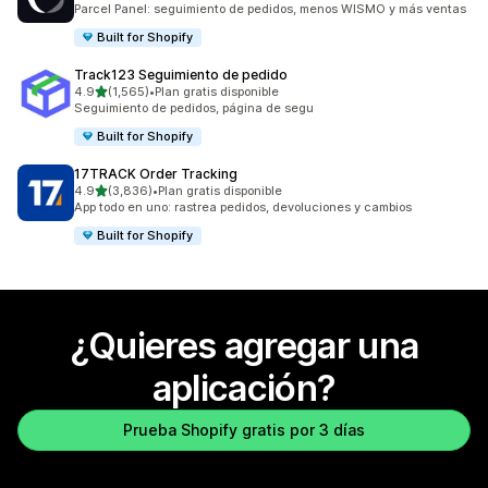
Parcel Panel: seguimiento de pedidos, menos WISMO y más ventas
Built for Shopify
Track123 Seguimiento de pedido
de 5 estrellas
4.9
(1,565)
•
Plan gratis disponible
1565 reseñas en total
Seguimiento de pedidos, página de segu
Built for Shopify
17TRACK Order Tracking
de 5 estrellas
4.9
(3,836)
•
Plan gratis disponible
3836 reseñas en total
App todo en uno: rastrea pedidos, devoluciones y cambios
Built for Shopify
¿Quieres agregar una
aplicación?
Prueba Shopify gratis por 3 días