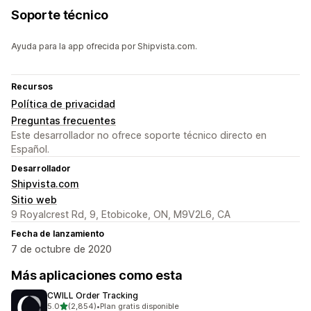
Soporte técnico
Ayuda para la app ofrecida por Shipvista.com.
Recursos
Política de privacidad
Preguntas frecuentes
Este desarrollador no ofrece soporte técnico directo en
Español.
Desarrollador
Shipvista.com
Sitio web
9 Royalcrest Rd, 9, Etobicoke, ON, M9V2L6, CA
Fecha de lanzamiento
7 de octubre de 2020
Más aplicaciones como esta
CWILL Order Tracking
de 5 estrellas
5.0
(2,854)
•
Plan gratis disponible
2854 reseñas en total