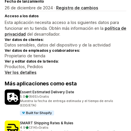
Fecha de lanzamiento
26 de diciembre de 2024 ·
Registro de cambios
Acceso a los datos
Esta aplicación necesita acceso a los siguientes datos para
funcionar en tu tienda. Obtén más información en la
política de
privacidad
del desarrollador.
Ver datos de clientes:
Datos sensibles, datos del dispositivo y de la actividad
Ver datos de empleados y colaboradores:
Propietario de tienda
Ver y editar datos de la tienda:
Productos, Pedidos
Ver los detalles
Más aplicaciones como esta
Essent Estimated Delivery Date
de 5 estrellas
5.0
(865)
•
Gratis
865 reseñas en total
Muestra la fecha de entrega estimada y el tiempo de envío
(EDD/ETA)
Built for Shopify
SMART Shipping Rates & Rules
de 5 estrellas
4.9
(314)
•
Gratis
314 reseñas en total