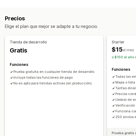
Cálculo de tasas
Múltiples sucursales
Tarifa fija
Basado en la empresa de transportes
Opciones de recogida
Precios
Basado en el cliente
Basado en la dimensión
Frente a la tienda
Múltiples sucursales
Límites de pedido
Elige el plan que mejor se adapte a tu negocio.
Basado en el producto
Basado en la cantidad
Basado en el peso
Código postal
Múltiples zonas
Tienda de desarrollo
Starter
Personalización
$15
Gratis
al mes
Límites de pedido
Reordenar tasas
Geolocalización
o $150 al año 
Múltiples monedas
Reglas personalizadas
Funciones
Funciones
Prueba gratuita en cualquier tienda de desarrollo.
Todas las em
Incluye todas las funciones de pago.
Mapa o lista
No es apto para tiendas activas (en producción).
Tarifas diná
Precios cond
Umbral de en
Verificación
Funciona con
250 envíos 
Prueba gratis 