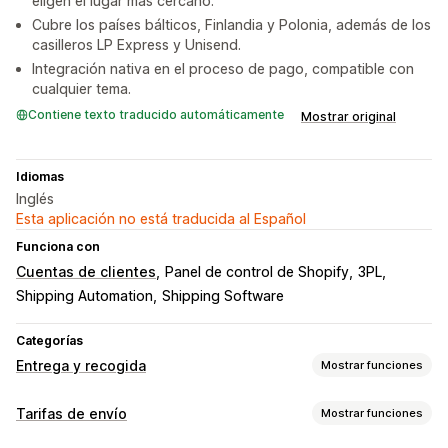
eligen el lugar más cercano.
Cubre los países bálticos, Finlandia y Polonia, además de los
casilleros LP Express y Unisend.
Integración nativa en el proceso de pago, compatible con
cualquier tema.
Contiene texto traducido automáticamente
Mostrar original
Idiomas
Inglés
Esta aplicación no está traducida al Español
Funciona con
Cuentas de clientes
Panel de control de Shopify
3PL
Shipping Automation
Shipping Software
Categorías
Entrega y recogida
Mostrar funciones
Opciones de entrega
Tarifas de envío
Mostrar funciones
Tarifas dinámicas
Límites de pedido
Valores mínimos