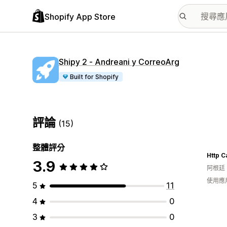
Shopify App Store
Shipy 2 ‑ Andreani y CorreoArg
Built for Shopify
評論
(15)
整體評分
Http C
3.9
阿根廷
使用應
5
11
4
0
3
0