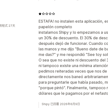
D
ESTAFA! no instalen esta aplicación, e
用程式 27天
papelón completo
instalamos Shipy y lo empezamos a u
un 30% de descuento. El 30% de desc
después dejó de funcionar. Cuando co
las manos y me dijo "Bueno date de ba
me das?" y me respondió "See toy solo
O sea que no existe ni descuento del
ni tampoco existe una mínima atención
pedimos reiteradas veces que nos de 
directamente nos baneó arbitrariamen
para preguntarle que había pasado, m
"porque pintó". Finalmente, tampoco n
dólares que le pagamos por el nefast
Shipy 已回覆 2026年6月9日