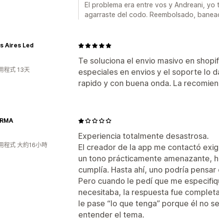
El problema era entre vos y Andreani, yo
agarraste del codo. Reembolsado, banead
s Aires Led
Te soluciona el envio masivo en shopi
用程式 13天
especiales en envios y el soporte lo 
rapido y con buena onda. La recomien
ERMA
Experiencia totalmente desastrosa.
用程式 大約16小時
El creador de la app me contactó ex
un tono prácticamente amenazante, ha
cumplía. Hasta ahí, uno podría pensar
Pero cuando le pedí que me especif
necesitaba, la respuesta fue completa
le pase “lo que tenga” porque él no se 
entender el tema.