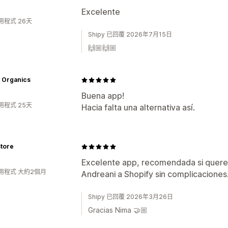
Excelente
用程式 26天
Shipy 已回覆 2026年7月15日
🙌🏼🙌🏼
 Organics
Buena app!
用程式 25天
Hacia falta una alternativa así.
Store
Excelente app, recomendada si queres
用程式 大約2個月
Andreani a Shopify sin complicaciones
Shipy 已回覆 2026年3月26日
Gracias Nima 🤝🏼