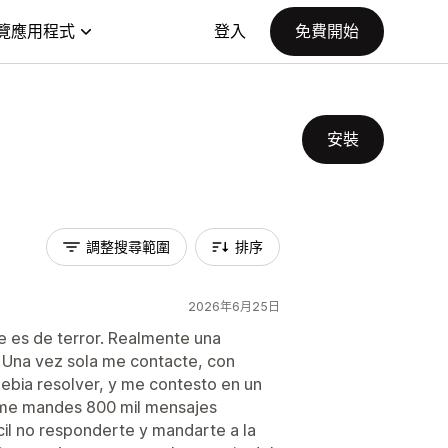
覽應用程式
登入
免費開始
安裝
調整搜尋範圍
排序
2026年6月25日
te es de terror. Realmente una
. Una vez sola me contacte, con
ebia resolver, y me contesto en un
no me mandes 800 mil mensajes
il no responderte y mandarte a la