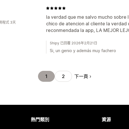
la verdad que me salvo mucho sobre l
用程式 3天
chico de atencion al cliente la verdad
reconmendada la app, LA MEJOR LE
Shipy 已回覆 2026年2月21日
Si, un genio y además muy fachero
下一頁
1
2
熱門類別
資源