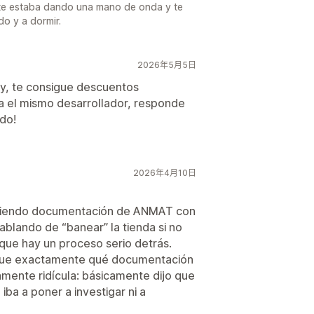
 te estaba dando una mano de onda y te
o y a dormir.
2026年5月5日
fy, te consigue descuentos
da el mismo desarrollador, responde
do!
2026年4月10日
igiendo documentación de ANMAT con
blando de “banear” la tienda si no
 que hay un proceso serio detrás.
ique exactamente qué documentación
mente ridícula: básicamente dijo que
iba a poner a investigar ni a