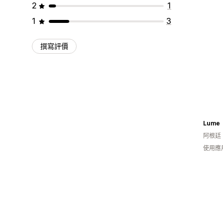
2
1
1
3
撰寫評價
Lume
阿根廷
使用應