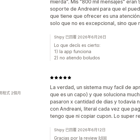
mierda". Mis "800 mil mensajes" eran 
soporte de Andreani para que el pued
que tiene que ofrecer es una atenció
solo que no es excepcional, sino que n
Shipy 已回覆 2026年6月26日
Lo que decís es cierto:
1) la app funciona
2) no atiendo boludos
La verdad, un sistema muy facil de a
用程式 2個月
que es un capo) y que soluciona muchi
pasaron x cantidad de dias y todavia n
con Andreani, literal cada vez que pa
tengo que ni copiar cupon. Lo super 
Shipy 已回覆 2026年6月12日
Gracias por la review 🙌🏼