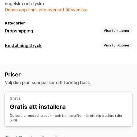
engelska och tyska
Denna app finns inte översatt till svenska
Kategorier
Dropshipping
Visa funktioner
Vilka produkter du kan köpa in
Beställningstryck
Visa funktioner
Kläder och accessoarer
Produktanpassning
Inköpsställen
Privata etiketter
Anpassad paketering
Designverktyg
Tyskland
Priser
Generator för modellering
Förpackningar
Välj den plan som passar ditt företag bäst.
Personlig anpassning
Anpassade mallar
Produkter
Gratis
Väskor
Filtar
Apparel
Broderi
Hattar
Dryckesartiklar
Gratis att installera
Julklappar
Heminredning
Laserhantverk
Du betalar endast produkt- och fraktavgifter när ett köp slutförs i din
Husdjursprodukter
Väggkonst
Miljövänligt
Ekologisk
butik.
Leveransalternativ