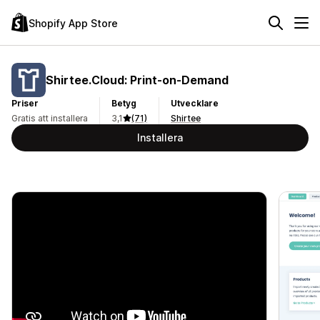
Shopify App Store
Shirtee.Cloud: Print‑on‑Demand
Priser
Betyg
Utvecklare
Gratis att installera
3,1
(71)
Shirtee
Installera