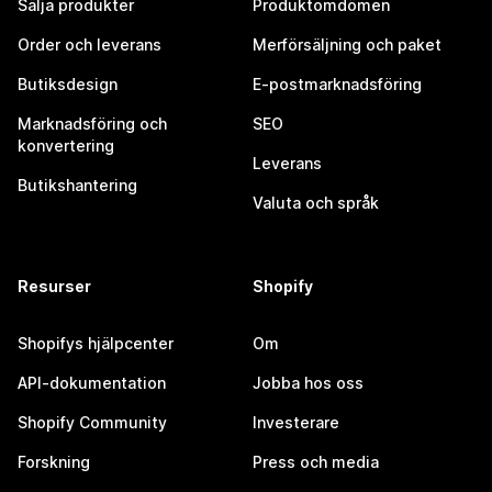
Sälja produkter
Produktomdömen
Order och leverans
Merförsäljning och paket
Butiksdesign
E-postmarknadsföring
Marknadsföring och
SEO
konvertering
Leverans
Butikshantering
Valuta och språk
Resurser
Shopify
Shopifys hjälpcenter
Om
API-dokumentation
Jobba hos oss
Shopify Community
Investerare
Forskning
Press och media