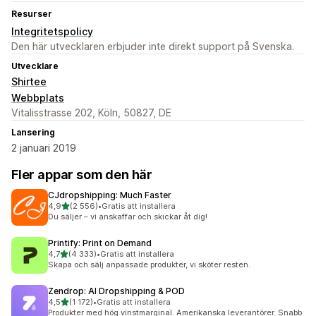
Resurser
Integritetspolicy
Den här utvecklaren erbjuder inte direkt support på Svenska.
Utvecklare
Shirtee
Webbplats
Vitalisstrasse 202, Köln, 50827, DE
Lansering
2 januari 2019
Fler appar som den här
CJdropshipping: Much Faster
av 5 stjärnor
4,9
(2 556)
•
Gratis att installera
2556 recensioner totalt
Du säljer – vi anskaffar och skickar åt dig!
Printify: Print on Demand
av 5 stjärnor
4,7
(4 333)
•
Gratis att installera
4333 recensioner totalt
Skapa och sälj anpassade produkter, vi sköter resten.
Zendrop: AI Dropshipping & POD
av 5 stjärnor
4,5
(1 172)
•
Gratis att installera
1172 recensioner totalt
Produkter med hög vinstmarginal. Amerikanska leverantörer. Snabb