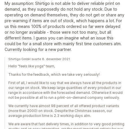
My assumption: Shirtigo is not able to deliver reliable print on
demand, as they supposedly do not hold any stock. Due to
operating on demand themselves, they do not get or share any
pre-warning if items are out of stock, which happens a lot. For
us this means 100% of products ordered so far were delayed
or no longer available - those were not too many, but all
different items. I guess you can imagine what an issue this
could be for a small store with mainly first time customers atm.
Currently looking for a new partner.
Shirtigo GmbH svarte 8. desember 2021
Hello "feels like yoga" team,
Thanks for the feedback, which we take very seriously!
First of all, I would like to say that we always have all the products in
our range on stock. We keep large quantities of every product in our
range in accordance with the forecasted demand. Otherwise it would
not be possible at all to run a print-on-demand company seriously.
We currently have almost 98 percent of all offered product variants
(more than 2000) on stock. Despite the Christmas season, our
average production time is 2.3 working days atm.
We are aware that fast delivery times, in addition to very good printing
quality and an easy integration, are the most important criteria for our