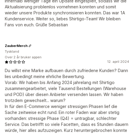
innerhalb weniger Tage ein Update eingespielt, sodass wir die
Aktualisierung problemlos vornehmen konnten und somit
wieder unsere Produkte synchronisieren konnten. Das war 1A
Kundenservice. Weiter so, liebes Shirtigo-Team! Wir bleiben
Fans von euch. Grüße Sebastian
ZauberMerch
Tyskland
Over 2 år bruker appen
12. april 2024
Du willst eine Marke aufbauen durch zufriedene Kunden? Dann
lies unbedingt meine ehrliche Bewertung.
Vorab: Wir haben bis Anfang 2024 jahrelang mit Shirtigo
zusammengearbeitet, viele Tausend Bestellungen (Warehouse
und POD) über diesen Anbieter versenden lassen. Wir haben
trotzdem gewechselt... warum?
In für den E-Commerce weniger stressigen Phasen lief die
Sache zeitweise echt rund. Ein roter Faden war aber stetig
vorhanden: stressige Phase (Q4) = untragbar, schlechter
Service. Das betrifft so viele Facetten, dass es Stunden dauern
würde, hier alles aufzuzeigen. Kurz heruntergebrochen konnte