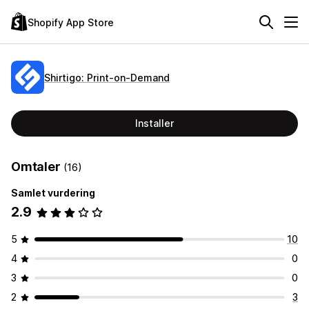
Shopify App Store
Shirtigo: Print‑on‑Demand
Installer
Omtaler
(16)
Samlet vurdering
2.9
5
10
4
0
3
0
2
3