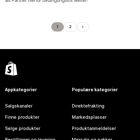
als Partner hierfür bedingungslos weiter!
1
2
Appkategorier
Populære kategorier
Salgskanaler
Direktefrakting
Finne produkter
Markedsplasser
Selge produkter
Produktanmeldelser
Bestillinger og levering
Mersalg og pakker